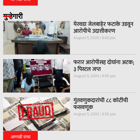
गुन्हेगारी
येरवडा जेलबाहेर फटाके उडवून
आरोपीचे उदात्तीकरण
August 5, 2026
8:43 pm
फरार आरोपीसह दोघांना अटक;
३ पिस्टल जप्त
August 5, 2026
8:39 pm
गुंतवणुकदारांची ८८ कोटींची
फसवणूक
August 5, 2026
8:28 pm
आणखी वाचा