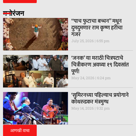
मनोरंजन
“पाच फुटाचा बच्चन” मधून
दुमदुमणार राम कृष्ण हरीचा
गजर
July 25, 2026
6:55 pm
‘जनक’ या मराठी चित्रपटाचे
चित्रीकरण अवघ्या १९ दिवसांत
पूर्ण!
May 24, 2026
6:24 pm
‘सुमिरनच्या पहिल्याच प्रयोगाने
कोथरुडकर मंत्रमुग्ध
May 14, 2026
9:32 pm
आणखी वाचा