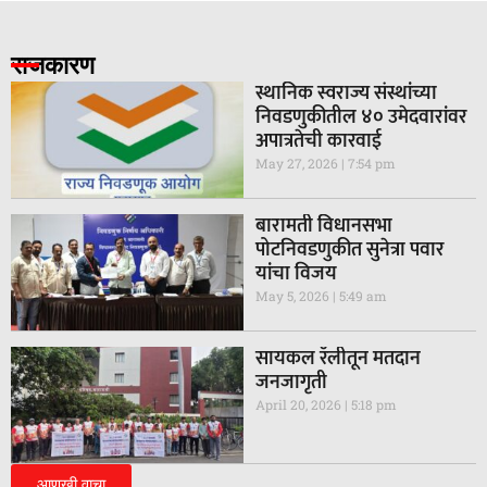
राजकारण
स्थानिक स्वराज्य संस्थांच्या
निवडणुकीतील ४० उमेदवारांवर
अपात्रतेची कारवाई
May 27, 2026
7:54 pm
बारामती विधानसभा
पोटनिवडणुकीत सुनेत्रा पवार
यांचा विजय
May 5, 2026
5:49 am
सायकल रॅलीतून मतदान
जनजागृती
April 20, 2026
5:18 pm
आणखी वाचा