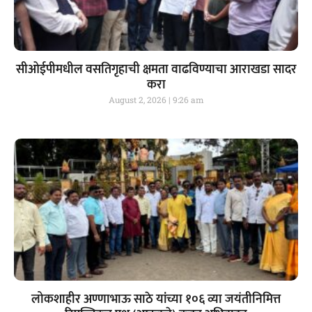
सीओईपीमधील वसतिगृहाची क्षमता वाढविण्याचा आराखडा सादर
करा
August 2, 2026
9:26 am
लोकशाहीर अण्णाभाऊ साठे यांच्या १०६ व्या जयंतीनिमित्त