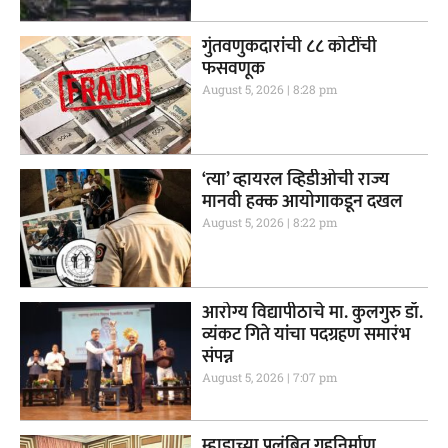
गुंतवणुकदारांची ८८ कोटींची
फसवणूक
August 5, 2026
8:28 pm
‘त्या’ व्हायरल व्हिडीओची राज्य
मानवी हक्क आयोगाकडून दखल
August 5, 2026
8:22 pm
आरोग्य विद्यापीठाचे मा. कुलगुरु डॉ.
व्यंकट गिते यांचा पदग्रहण समारंभ
संपन्न
August 5, 2026
7:07 pm
म्हाडाच्या प्रलंबित गृहनिर्माण