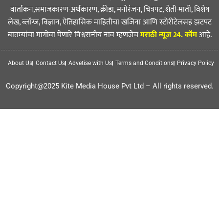
वार्तांकन,समाजकारण-अर्थकारण, क्रीडा, मनोरंजन, चित्रपट, शेती-माती, विशेष
लेख, ब्लॉग्ज, विज्ञान, ऐतिहासिक माहितीचा खजिना आणि स्टोरीटेलसह झटपट
बातम्यांचा मागोवा घेणारे विश्वसनीय नाव म्हणजेच
मराठी न्यूज 24. कॉम
आहे.
About Us
Contact Us
Advetise with Us
Terms and Conditions
Privacy Policy
Copyright@2025 Kite Media House Pvt Ltd – All rights reserved.