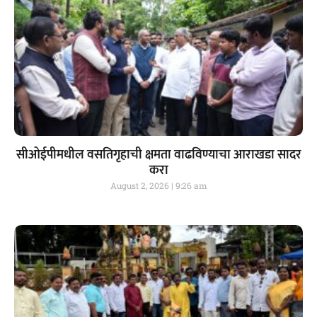
सीओईपीमधील वसतिगृहाची क्षमता वाढविण्याचा आराखडा सादर
करा
August 2, 2026
9:26 am