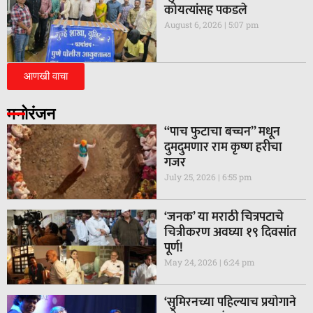
कोयत्यांसह पकडले
August 6, 2026
5:07 pm
आणखी वाचा
मनोरंजन
“पाच फुटाचा बच्चन” मधून
दुमदुमणार राम कृष्ण हरीचा
गजर
July 25, 2026
6:55 pm
‘जनक’ या मराठी चित्रपटाचे
चित्रीकरण अवघ्या १९ दिवसांत
पूर्ण!
May 24, 2026
6:24 pm
‘सुमिरनच्या पहिल्याच प्रयोगाने