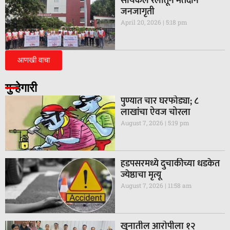
सायकल रॅलीतून मतदान
जनजागृती
April 20, 2026
5:18 pm
आणखी वाचा
गुन्हेगारी
पुण्यात चार घरफोड्या; ८
लाखांचा ऐवज चोरला
August 7, 2026
5:19 pm
हडपसरमध्ये दुचाकीच्या धडकेत
ज्येष्ठाचा मृत्यू
August 7, 2026
11:58 am
खुनातील आरोपीला १२