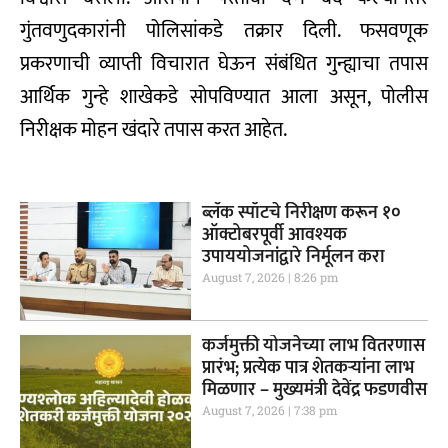
गुंतवणुदकारांनी पोलिसांकडे तक्रार दिली. फसवणूक
प्रकरणाची व्याप्ती विचारात घेऊन संबंधित गुन्ह्याचा तपास
आर्थिक गुन्हे शाखेकडे सोपविण्यात आला असून, पोलीस
निरीक्षक मोहन खंदारे तपास करत आहेत.
ब्लॅक स्पॉटचे निरीक्षण करून १०
ऑक्टोबरपूर्वी आवश्यक
उपाययोजनांद्वारे निर्मूलन करा
August 7, 2026
8:26 pm
कर्जमुक्ती योजनेच्या लाभ वितरणास
प्रारंभ; प्रत्येक पात्र शेतकऱ्यांना लाभ
मिळणार – मुख्यमंत्री देवेंद्र फडणवीस
August 7, 2026
7:38 pm