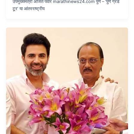
उपमुख्यमंत्री अजित पवार marathinews24.com पुणे – ‘पुणे ग्रँड
टूर’ या आंतरराष्ट्रीय