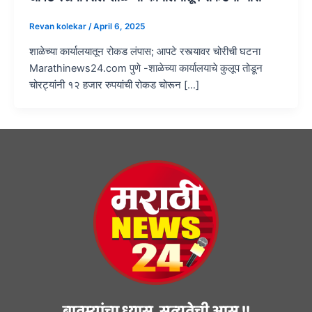
Revan kolekar
/
April 6, 2025
शाळेच्या कार्यालयातून रोकड लंपास; आपटे रस्त्यावर चोरीची घटना
Marathinews24.com पुणे -शाळेच्या कार्यालयाचे कुलूप तोडून
चोरट्यांनी १२ हजार रुपयांची रोकड चोरून […]
बातम्यांचा ध्यास, सत्यतेची आस !!