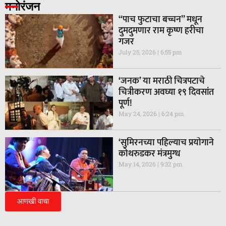
मनोरंजन
“पाच फुटाचा बच्चन” मधून
दुमदुमणार राम कृष्ण हरीचा
गजर
July 25, 2026
6:55 pm
‘जनक’ या मराठी चित्रपटाचे
चित्रीकरण अवघ्या १९ दिवसांत
पूर्ण!
May 24, 2026
6:24 pm
‘सुमिरनच्या पहिल्याच प्रयोगाने
कोथरुडकर मंत्रमुग्ध
May 14, 2026
9:32 pm
आणखी वाचा