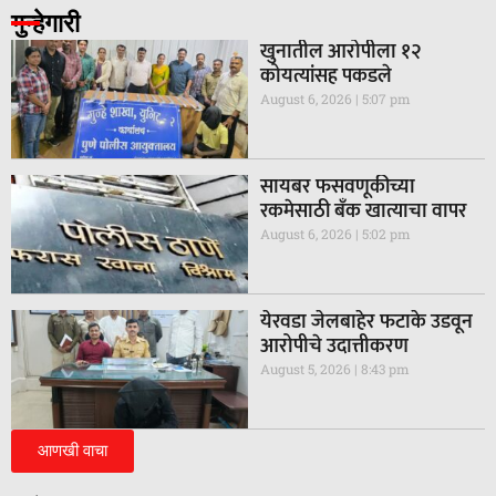
गुन्हेगारी
खुनातील आरोपीला १२
कोयत्यांसह पकडले
August 6, 2026
5:07 pm
सायबर फसवणूकीच्या
रकमेसाठी बँक खात्याचा वापर
August 6, 2026
5:02 pm
येरवडा जेलबाहेर फटाके उडवून
आरोपीचे उदात्तीकरण
August 5, 2026
8:43 pm
आणखी वाचा