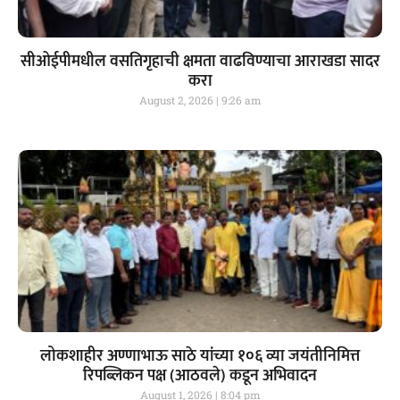
सीओईपीमधील वसतिगृहाची क्षमता वाढविण्याचा आराखडा सादर
करा
August 2, 2026
9:26 am
लोकशाहीर अण्णाभाऊ साठे यांच्या १०६ व्या जयंतीनिमित्त
रिपब्लिकन पक्ष (आठवले) कडून अभिवादन
August 1, 2026
8:04 pm