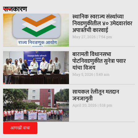
राजकारण
स्थानिक स्वराज्य संस्थांच्या
निवडणुकीतील ४० उमेदवारांवर
अपात्रतेची कारवाई
May 27, 2026
7:54 pm
बारामती विधानसभा
पोटनिवडणुकीत सुनेत्रा पवार
यांचा विजय
May 5, 2026
5:49 am
सायकल रॅलीतून मतदान
जनजागृती
April 20, 2026
5:18 pm
आणखी वाचा