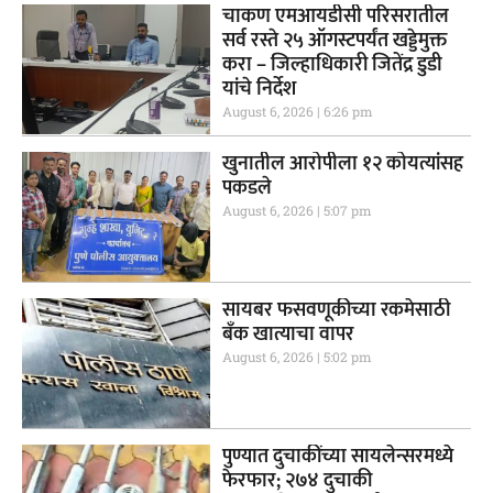
चाकण एमआयडीसी परिसरातील
सर्व रस्ते २५ ऑगस्टपर्यंत खड्डेमुक्त
करा – जिल्हाधिकारी जितेंद्र डुडी
यांचे निर्देश
August 6, 2026
6:26 pm
खुनातील आरोपीला १२ कोयत्यांसह
पकडले
August 6, 2026
5:07 pm
सायबर फसवणूकीच्या रकमेसाठी
बँक खात्याचा वापर
August 6, 2026
5:02 pm
पुण्यात दुचाकींच्या सायलेन्सरमध्ये
फेरफार; २७४ दुचाकी