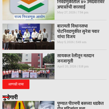
निवडणुकीतील ४० उमेदवारांवर
अपात्रतेची कारवाई
May 27, 2026
7:54 pm
बारामती विधानसभा
पोटनिवडणुकीत सुनेत्रा पवार
यांचा विजय
May 5, 2026
5:49 am
सायकल रॅलीतून मतदान
जनजागृती
April 20, 2026
5:18 pm
आणखी वाचा
गुन्हेगारी
पुण्यात पीएमपी बसच्या धडकेत