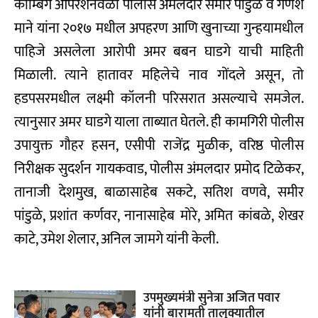
कोम्बिंग ऑपरेशनवेळी पोलीस अंमलदार समीर पांडुळे व गणेश
माने यांना २०१७ मधील अपहरण आणि खुनाच्या गुन्हयामधील
पाहिजे असलेला आरोपी अमर बबन घाडगे याची माहिती
मिळाली. त्याने हातावर महिलेचे नाव गोंदले असून, तो
हडपसरमधील लक्ष्मी कॉलनी परिसरात असल्याचे समजेल.
त्यानुसार अमर घाडगे याला ताब्यात घेतले. ही कामगिरी पोलीस
उपायुक्त गौहर हसन, एसीपी राजेंद्र मुळीक, वरिष्ठ पोलीस
निरीक्षक सुदर्शन गायकवाड, पोलीस अंमलदार प्रमोद टिळेकर,
तानाजी देशमुख, बाळासाहेब सकटे, सतिश वणवे, समीर
पांडुळे, प्रशांत कर्णवर, नानासाहेब मोरे, अमित कांबळे, शेखर
काटे, उमेश शेलार, अनिल जामगे यांनी केली.
उपमुख्यमंत्री सुनेत्रा अजित पवार
यांनी बारामती तालुक्यातील