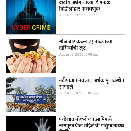
केंद्रीय अर्थमंत्र्यांच्या ‘डीपफेक
व्हिडीओद्वारे फसवणुक
August 8, 2026
1:16 pm
गाेळीबार करुन २२ तोळ्यांच्या
दागिन्यांची लुट
August 8, 2026
1:09 pm
नदीपात्रात नवजात अर्भक मृतावस्थेत
सापडले
August 8, 2026
1:05 pm
परदेशात नोकरीच्या आमिषाने
नागपूरमधील महिलेची पोर्तुगालमध्ये