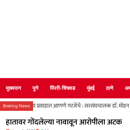
मुख्यपान
पुणे
पिंपरी-चिंचवड
मुंबई
ठाणे
अम
मुख्य प्रवाहात आणणे गरजेचे : सरसंघचालक डाॅ. मोहन भागवत
पह
Breking News
हातावर गोंदलेल्या नावावून आरोपीला अटक