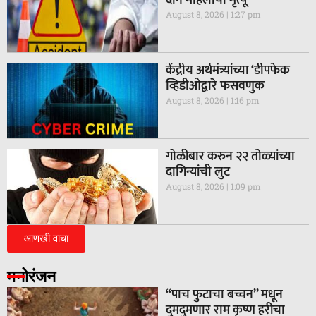
दोन महिलांचा मृत्यू
August 8, 2026
1:27 pm
केंद्रीय अर्थमंत्र्यांच्या ‘डीपफेक
व्हिडीओद्वारे फसवणुक
August 8, 2026
1:16 pm
गाेळीबार करुन २२ तोळ्यांच्या
दागिन्यांची लुट
August 8, 2026
1:09 pm
आणखी वाचा
मनोरंजन
“पाच फुटाचा बच्चन” मधून
दुमदुमणार राम कृष्ण हरीचा