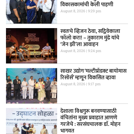
विकासकामांची केली पाहणी
August 8, 2026
9:29 pm
स्वतःचे व्हिजन ठेवा, सद्विवेकाला
फॉलो करा! – तुकाराम मुंढे यांचे
‘जेन झी’ला आवाहन
August 8, 2026
9:24 pm
साखर उद्योग ‘मल्टीप्रॉडक्ट बायोमास
रिसोर्स’ म्हणून विकसित व्हावा
August 8, 2026
9:17 pm
देशाला विश्वगुरू बनवण्यासाठी
वंचितांना मुख्य प्रवाहात आणणे
गरजेचे : सरसंघचालक डाॅ. मोहन
भागवत