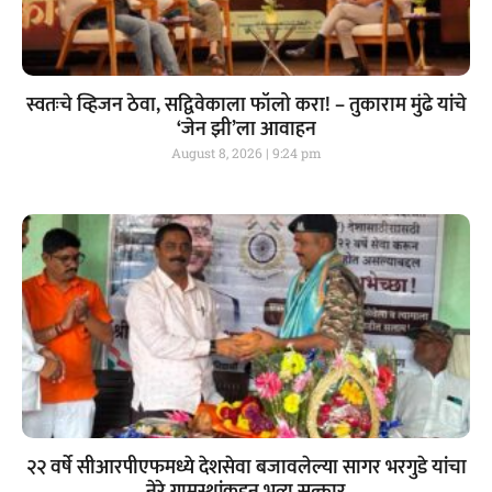
स्वतःचे व्हिजन ठेवा, सद्विवेकाला फॉलो करा! – तुकाराम मुंढे यांचे
‘जेन झी’ला आवाहन
August 8, 2026
9:24 pm
२२ वर्षे सीआरपीएफमध्ये देशसेवा बजावलेल्या सागर भरगुडे यांचा