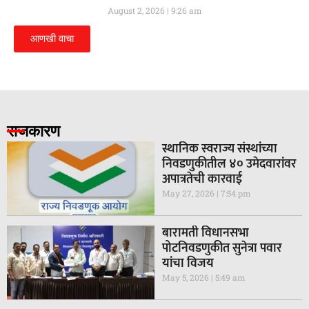
August 2, 2026
9:26 am
आणखी वाचा
राजकारण
स्थानिक स्वराज्य संस्थांच्या
निवडणुकीतील ४० उमेदवारांवर
अपात्रतेची कारवाई
May 27, 2026
7:54 pm
बारामती विधानसभा
पोटनिवडणुकीत सुनेत्रा पवार
यांचा विजय
May 5, 2026
5:49 am