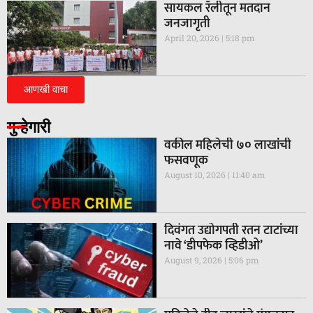
सायकल रॅलीतून मतदान
जनजागृती
April 20, 2026
5:18 pm
आणखी वाचा
गुन्हेगारी
वकील महिलेची ७० लाखांची
फसवणूक
August 10, 2026
11:40 am
दिवंगत उद्योगपती रतन टाटांच्या
नावे ‘डीपफेक व्हिडीओ’
August 9, 2026
5:06 pm