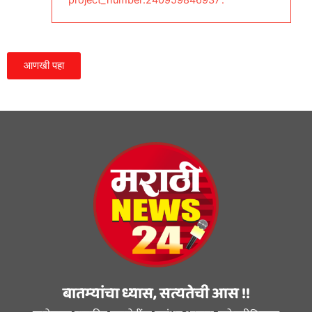
'project_number:240959846937'.
आणखी पहा
बातम्यांचा ध्यास, सत्यतेची आस !!