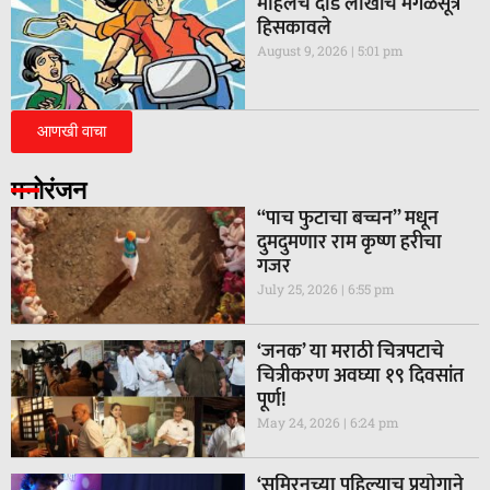
महिलेचे दीड लाखांचे मंगळसूत्र
हिसकावले
August 9, 2026
5:01 pm
आणखी वाचा
मनोरंजन
“पाच फुटाचा बच्चन” मधून
दुमदुमणार राम कृष्ण हरीचा
गजर
July 25, 2026
6:55 pm
‘जनक’ या मराठी चित्रपटाचे
चित्रीकरण अवघ्या १९ दिवसांत
पूर्ण!
May 24, 2026
6:24 pm
‘सुमिरनच्या पहिल्याच प्रयोगाने