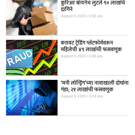
कुरिअर बॉयनेच लुटले ९० लाखांचे
दागिने
August 9, 2026
11:52 am
बनावट ट्रेडिंग प्लॅटफॉर्मवरून
महिलेची ४९ लाखांची फसवणूक
August 9, 2026
11:36 am
‘मनी लॉन्ड्रिंग’च्या नावाखाली दोघांना
गंडा; २१ लाखांची फसवणूक
August 9, 2026
11:24 am