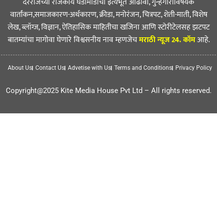
दररोजच्या राजकीय घडामोडींचा इत्यंभूत आढावा, गुन्हेगारीविषयक
वार्तांकन,समाजकारण-अर्थकारण, क्रीडा, मनोरंजन, चित्रपट, शेती-माती, विशेष
लेख, ब्लॉग्ज, विज्ञान, ऐतिहासिक माहितीचा खजिना आणि स्टोरीटेलसह झटपट
बातम्यांचा मागोवा घेणारे विश्वसनीय नाव म्हणजेच
मराठी न्यूज 24. कॉम
आहे.
About Us
Contact Us
Advetise with Us
Terms and Conditions
Privacy Policy
Copyright@2025 Kite Media House Pvt Ltd – All rights reserved.