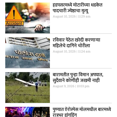
हडपसरमध्ये मोटारीच्या धडकेत
पादचारी ज्येष्ठाचा मृत्यू
August 10, 2026
11:29 am
रविवार पेठेत खरेदी करणाऱ्या
महिलेचे दागिने चोरीला
August 10, 2026
11:24 am
बारामतीत पुन्हा विमान अपघात,
सुदैवाने कोणीही जखमी नाही
August 9, 2026
10:03 pm
पुण्यात ऐरोस्पेस मॉलमधील बारमध्ये
रात्रभर डांगडिंग