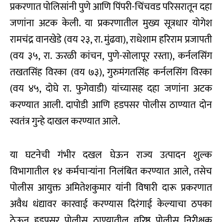
प्रकरणात पोलिसांनी पुणे आणि पिंपरी-चिंचवड परिसरातून दहा
जणांना अटक केली. या प्रकरणातील मुख्य सूत्रधार योगेश
रामचंद्र वानखेडे (वय २३, रा. मुंढवा), राधेशाम हरिराम प्रजापती
(वय ३५, रा. ऊरळी कांचन, पुणे-सोलापूर रस्ता), कर्नलसिंग
तखतसिंह विरका (वय ७३), गुरुमंगतसिंह कर्नलसिंग विरका
(वय ४५, दोघे रा. फुगेवाडी) यांच्यासह दहा जणांना अटक
करण्यात आली. दापोडी आणि हडपसर पोलीस ठाण्यात दोन
स्वतंत्र गुन्हे दाखल करण्यात आले.
या घटनेची गंभीर दखल घेऊन राज्य उत्पादन शुल्क
विभागातील १४ कर्मचाऱ्यांना निलंबित करण्यात आले, तसेच
पोलीस आयुक्त अमितेशकुमार यांनी विषारी दारू प्रकरणात
अवैध धंद्यावर कारवाई करण्यास दिरंगाई केल्याचा ठपका
ठेऊन हडपसर पोलीस ठाण्यातील वरिष्ठ पोलीस निरीक्षक