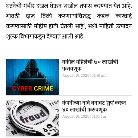
घटनेची गंभीर दखल घेऊन सखोल तपास करण्यात येत आहे.
गावठी दारू विक्री करणाऱ्यांविरुद्ध कडक कारवाई
करण्यासाठी मोहीम हाती घेतली आहे’, अशी माहिती उत्पादन
शुल्क विभागाकडून देण्यात आली आहे.
वकील महिलेची ७० लाखांची
फसवणूक
August 10, 2026
11:40 am
कंपनीच्या नावे बनावट ‘ग्रुप’ करुन
४० लाखांची फसवणूक
August 10, 2026
11:35 am