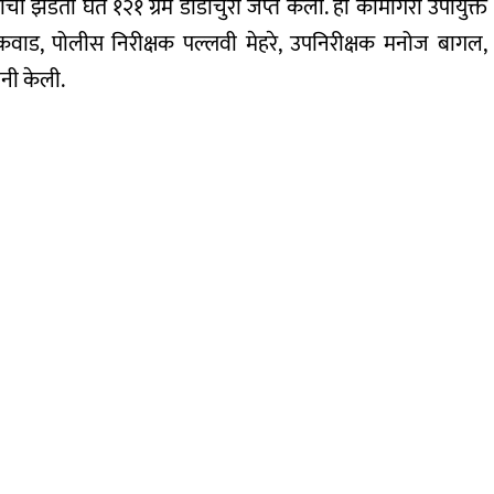
ची झडती घेत १२१ ग्रॅम डोडाचुरा जप्त केला. ही कामगिरी उपायुक्त
यकवाड, पोलीस निरीक्षक पल्लवी मेहरे, उपनिरीक्षक मनोज बागल,
नी केली.