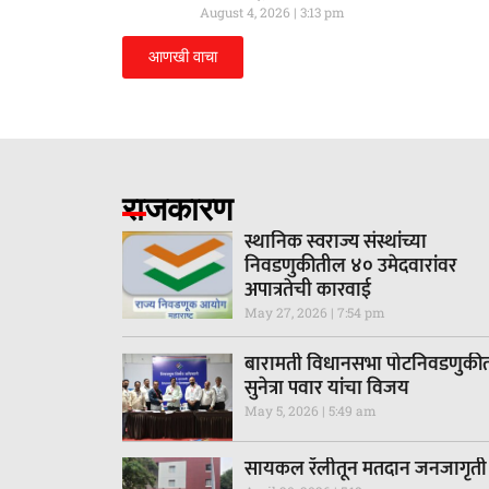
August 4, 2026
3:13 pm
आणखी वाचा
राजकारण
स्थानिक स्वराज्य संस्थांच्या
निवडणुकीतील ४० उमेदवारांवर
अपात्रतेची कारवाई
May 27, 2026
7:54 pm
बारामती विधानसभा पोटनिवडणुकी
सुनेत्रा पवार यांचा विजय
May 5, 2026
5:49 am
सायकल रॅलीतून मतदान जनजागृती