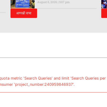
August 6, 2026
5:07 pm
आणखी वाचा
uota metric 'Search Queries' and limit 'Search Queries per 
onsumer 'project_number:240959846937'.