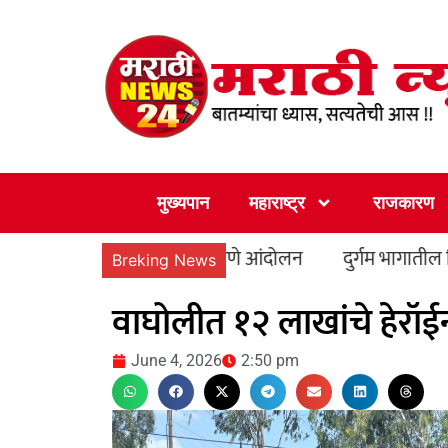
Skip
to
content
मुख्यपान
महाराष्ट्र
राजकारण
ारी कार्यालयासमोर धरणे आंदोलन
दुर्गम भागातील विद्यार्थ्यांन
Breking News
वाघोलीत १२ लाखांचे हेरॉईन
June 4, 2026
2:50 pm