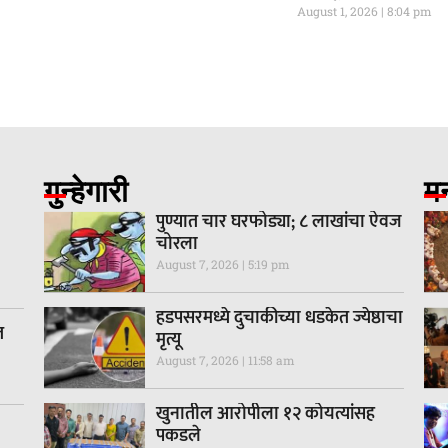
August 1, 2026
8:04 pm
गुन्हेगारी
म
पुण्यात चार घरफोड्या; ८ लाखांचा ऐवज
चोरला
August 7, 2026
5:19 pm
हडपसरमध्ये दुचाकीच्या धडकेत ज्येष्ठाचा
त
मृत्यू
August 7, 2026
11:58 am
खुनातील आरोपीला १२ कोयत्यांसह
पकडले