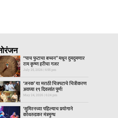
नोरंजन
“पाच फुटाचा बच्चन” मधून दुमदुमणार
राम कृष्ण हरीचा गजर
July 25, 2026
6:55 pm
‘जनक’ या मराठी चित्रपटाचे चित्रीकरण
अवघ्या १९ दिवसांत पूर्ण!
May 24, 2026
6:24 pm
‘सुमिरनच्या पहिल्याच प्रयोगाने
कोथरुडकर मंत्रमुग्ध