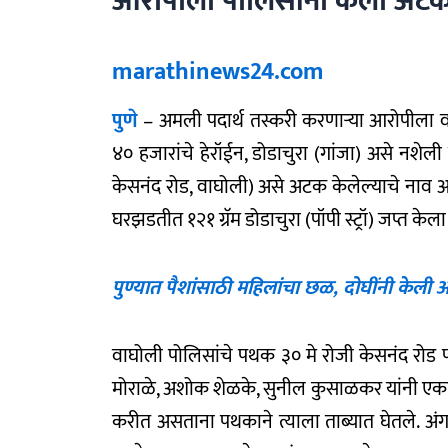
आरोपीला पोलिसांनी केली अट
marathinews24.com
पुणे
– अमली पदार्थ तस्करी करणार्‍या आरोपीला 
४० हजारांचे हेरॉईन, डोडाचुरा (गांजा) असे नशेल
केसनंद रोड, वाघोली) असे अटक केलेल्याचे नाव आह
घरझडतीत १२१ ग्रॅम डोडाचुरा (पॉपी स्ट्रॉ) जप्त केल
पुण्यात पैशांसाठी महिलांचा छळ, दोघींनी केली 
वाघोली पोलिसांचे पथक ३० मे रोजी केसनंद रोड प
मोराळे, अशोक शेळके, सुनील कुसाळकर यांनी एकाला 
करीत असताना पथकाने त्याला ताब्यात घेतले. अ