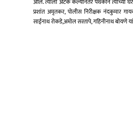
आले. त्याला अटक केल्यानंतर पथकाने त्याच्या घरा
प्रशांत अमृतकर, पोलीस निरीक्षक नंदकुमार गा
साईनाथ रोकडे,अमोल सरतापे, गहिनीनाथ बोयणे यां