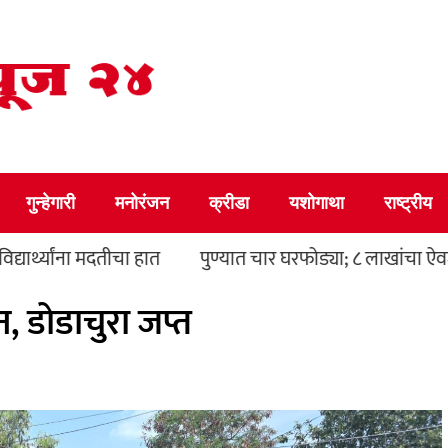
गुन्हेगारी
मनोरंजन
क्रीडा
यशोगाथा
राष्ट्रीय
ा मदतीचा हात
पुण्यात चार घरफोड्या; ८ लाखांचा ऐवज चोरला
, डोडाचुरा जप्त