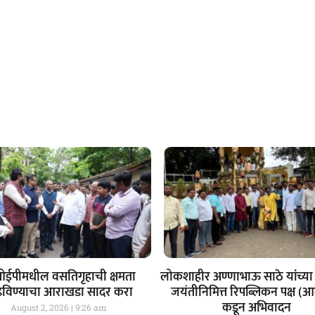
ईपीमधील वसतिगृहाची क्षमता
लोकशाहीर अण्णाभाऊ साठे यांच्या 
ढविण्याचा आराखडा सादर करा
जयंतीनिमित्त रिपब्लिकन पक्ष (
कडून अभिवादन
August 2, 2026
9:26 am