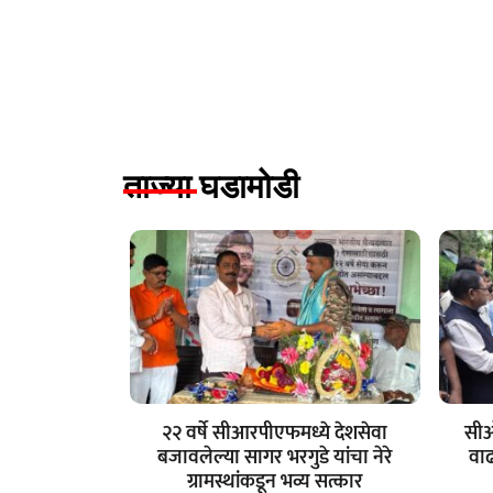
ताज्या घडामोडी
२२ वर्षे सीआरपीएफमध्ये देशसेवा
सीओ
बजावलेल्या सागर भरगुडे यांचा नेरे
वा
ग्रामस्थांकडून भव्य सत्कार