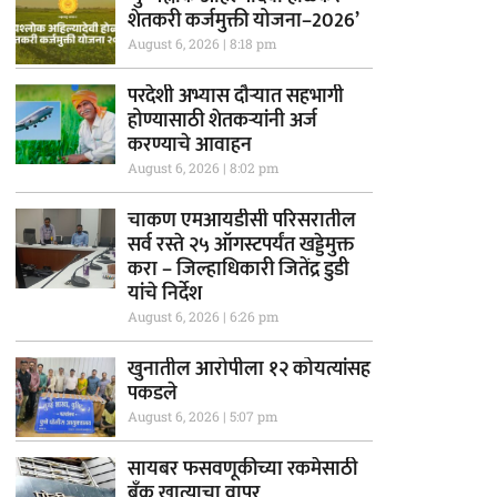
शेतकरी कर्जमुक्ती योजना–2026’
August 6, 2026
8:18 pm
परदेशी अभ्यास दौऱ्यात सहभागी
होण्यासाठी शेतकऱ्यांनी अर्ज
करण्याचे आवाहन
August 6, 2026
8:02 pm
चाकण एमआयडीसी परिसरातील
सर्व रस्ते २५ ऑगस्टपर्यंत खड्डेमुक्त
करा – जिल्हाधिकारी जितेंद्र डुडी
यांचे निर्देश
August 6, 2026
6:26 pm
खुनातील आरोपीला १२ कोयत्यांसह
पकडले
August 6, 2026
5:07 pm
सायबर फसवणूकीच्या रकमेसाठी
बँक खात्याचा वापर