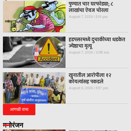
पुण्यात चार घरफोड्या; ८
लाखांचा ऐवज चोरला
August 7, 2026
5:19 pm
हडपसरमध्ये दुचाकीच्या धडकेत
ज्येष्ठाचा मृत्यू
August 7, 2026
11:58 am
खुनातील आरोपीला १२
कोयत्यांसह पकडले
August 6, 2026
5:07 pm
आणखी वाचा
मनोरंजन