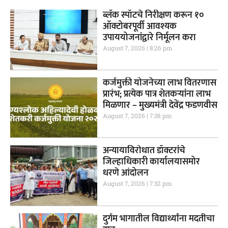
ब्लॅक स्पॉटचे निरीक्षण करून १०
ऑक्टोबरपूर्वी आवश्यक
उपाययोजनांद्वारे निर्मूलन करा
August 7, 2026
8:26 pm
कर्जमुक्ती योजनेच्या लाभ वितरणास
प्रारंभ; प्रत्येक पात्र शेतकऱ्यांना लाभ
मिळणार – मुख्यमंत्री देवेंद्र फडणवीस
August 7, 2026
7:38 pm
अन्यायाविरोधात डॉक्टरांचे
जिल्हाधिकारी कार्यालयासमोर
धरणे आंदोलन
August 7, 2026
7:32 pm
दुर्गम भागातील विद्यार्थ्यांना मदतीचा