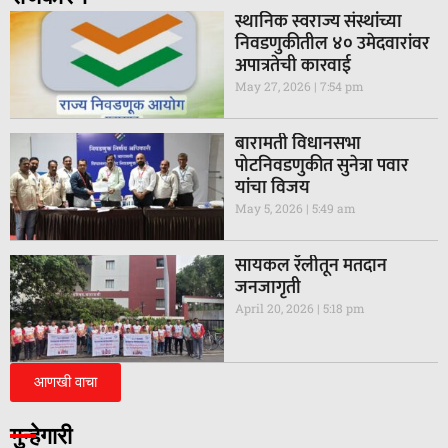
स्थानिक स्वराज्य संस्थांच्या
निवडणुकीतील ४० उमेदवारांवर
अपात्रतेची कारवाई
May 27, 2026
7:54 pm
बारामती विधानसभा
पोटनिवडणुकीत सुनेत्रा पवार
यांचा विजय
May 5, 2026
5:49 am
सायकल रॅलीतून मतदान
जनजागृती
April 20, 2026
5:18 pm
आणखी वाचा
गुन्हेगारी