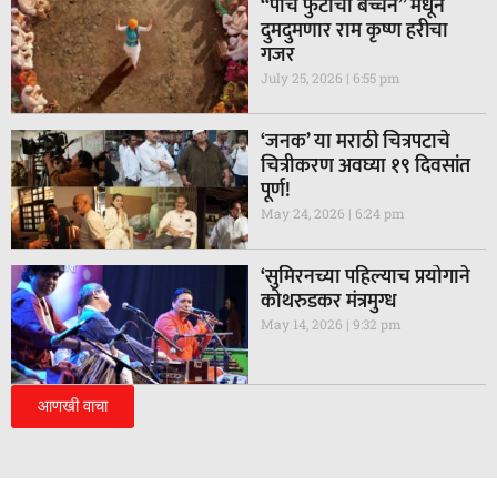
“पाच फुटाचा बच्चन” मधून
दुमदुमणार राम कृष्ण हरीचा
गजर
July 25, 2026
6:55 pm
‘जनक’ या मराठी चित्रपटाचे
चित्रीकरण अवघ्या १९ दिवसांत
पूर्ण!
May 24, 2026
6:24 pm
‘सुमिरनच्या पहिल्याच प्रयोगाने
कोथरुडकर मंत्रमुग्ध
May 14, 2026
9:32 pm
आणखी वाचा