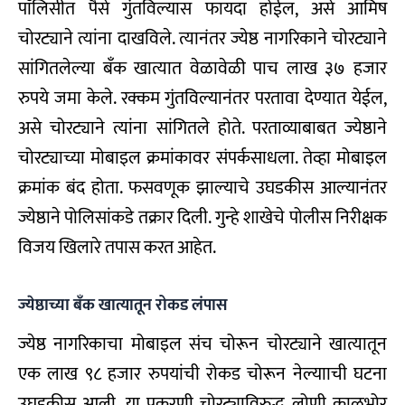
पाॅलिसीत पैसे गुंतविल्यास फायदा होईल, असे आमिष
चोरट्याने त्यांना दाखविले. त्यानंतर ज्येष्ठ नागरिकाने चोरट्याने
सांगितलेल्या बँक खात्यात वेळावेळी पाच लाख ३७ हजार
रुपये जमा केले. रक्कम गुंतविल्यानंतर परतावा देण्यात येईल,
असे चोरट्याने त्यांना सांगितले होते. परताव्याबाबत ज्येष्ठाने
चोरट्याच्या मोबाइल क्रमांकावर संपर्कसाधला. तेव्हा मोबाइल
क्रमांक बंद होता. फसवणूक झाल्याचे उघडकीस आल्यानंतर
ज्येष्ठाने पोलिसांकडे तक्रार दिली. गुन्हे शाखेचे पोलीस निरीक्षक
विजय खिलारे तपास करत आहेत.
ज्येष्ठाच्या बँक खात्यातून रोकड लंपास
ज्येष्ठ नागरिकाचा मोबाइल संच चोरून चोरट्याने खात्यातून
एक लाख ९८ हजार रुपयांची रोकड चोरून नेल्यााची घटना
उघडकीस आली. या प्रकरणी चोरट्याविरुद्ध लोणी काळभोर