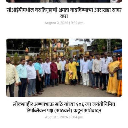
सीओईपीमधील वसतिगृहाची क्षमता वाढविण्याचा आराखडा सादर
करा
August 2, 2026
9:26 am
लोकशाहीर अण्णाभाऊ साठे यांच्या १०६ व्या जयंतीनिमित्त
रिपब्लिकन पक्ष (आठवले) कडून अभिवादन
August 1, 2026
8:04 pm