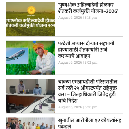
‘पुण्यश्लोक अहिल्यादेवी होळकर
शेतकरी कर्जमुक्ती योजना–2026’
August 6, 2026
8:18 pm
परदेशी अभ्यास दौऱ्यात सहभागी
होण्यासाठी शेतकऱ्यांनी अर्ज
करण्याचे आवाहन
August 6, 2026
8:02 pm
चाकण एमआयडीसी परिसरातील
सर्व रस्ते २५ ऑगस्टपर्यंत खड्डेमुक्त
करा – जिल्हाधिकारी जितेंद्र डुडी
यांचे निर्देश
August 6, 2026
6:26 pm
खुनातील आरोपीला १२ कोयत्यांसह
पकडले