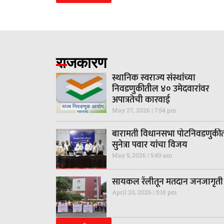
राजकारण
स्थानिक स्वराज्य संस्थांच्या
निवडणुकीतील ४० उमेदवारांवर
अपात्रतेची कारवाई
May 27, 2026
7:54 pm
बारामती विधानसभा पोटनिवडणुकी
सुनेत्रा पवार यांचा विजय
May 5, 2026
5:49 am
सायकल रॅलीतून मतदान जनजागृती
April 20, 2026
5:18 pm