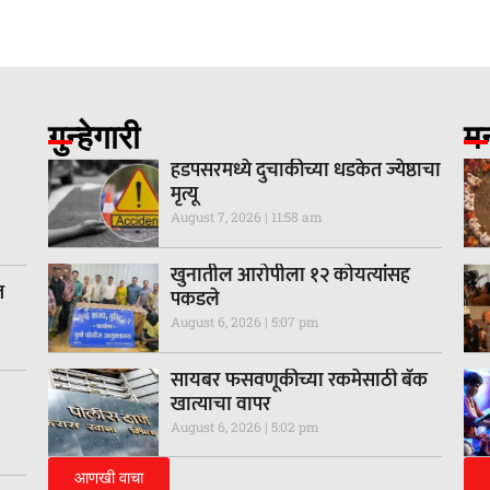
गुन्हेगारी
म
हडपसरमध्ये दुचाकीच्या धडकेत ज्येष्ठाचा
मृत्यू
August 7, 2026
11:58 am
खुनातील आरोपीला १२ कोयत्यांसह
त
पकडले
August 6, 2026
5:07 pm
सायबर फसवणूकीच्या रकमेसाठी बँक
खात्याचा वापर
August 6, 2026
5:02 pm
आणखी वाचा