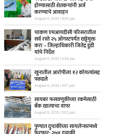
होण्यासाठी शेतकऱ्यांनी अर्ज
करण्याचे आवाहन
August 6, 2026
8:02 pm
चाकण एमआयडीसी परिसरातील
सर्व रस्ते २५ ऑगस्टपर्यंत खड्डेमुक्त
करा – जिल्हाधिकारी जितेंद्र डुडी
यांचे निर्देश
August 6, 2026
6:26 pm
खुनातील आरोपीला १२ कोयत्यांसह
पकडले
August 6, 2026
5:07 pm
सायबर फसवणूकीच्या रकमेसाठी
बँक खात्याचा वापर
August 6, 2026
5:02 pm
पुण्यात दुचाकींच्या सायलेन्सरमध्ये
फेरफार; २७४ दुचाकी