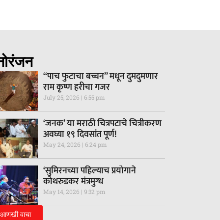
नोरंजन
“पाच फुटाचा बच्चन” मधून दुमदुमणार
राम कृष्ण हरीचा गजर
July 25, 2026
6:55 pm
‘जनक’ या मराठी चित्रपटाचे चित्रीकरण
अवघ्या १९ दिवसांत पूर्ण!
May 24, 2026
6:24 pm
‘सुमिरनच्या पहिल्याच प्रयोगाने
कोथरुडकर मंत्रमुग्ध
May 14, 2026
9:32 pm
आणखी वाचा