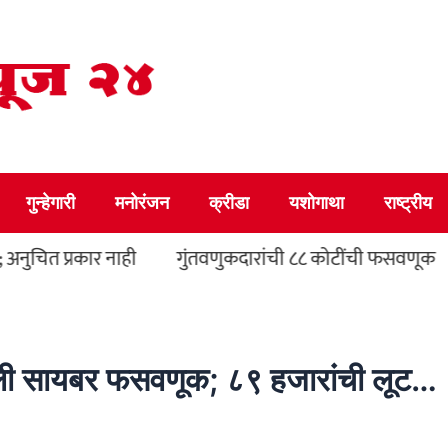
गुन्हेगारी
मनोरंजन
क्रीडा
यशोगाथा
राष्ट्रीय
ित प्रकार नाही
गुंतवणुकदारांची ८८ कोटींची फसवणूक
खाली सायबर फसवणूक; ८९ हजारांची लूट…