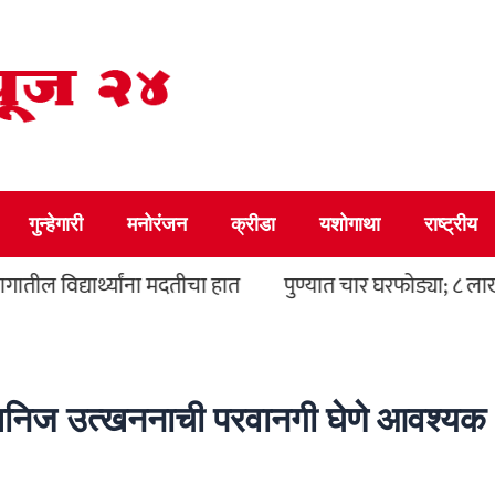
गुन्हेगारी
मनोरंजन
क्रीडा
यशोगाथा
राष्ट्रीय
ील विद्यार्थ्यांना मदतीचा हात
पुण्यात चार घरफोड्या; ८ लाखां
णखनिज उत्खननाची परवानगी घेणे आवश्यक