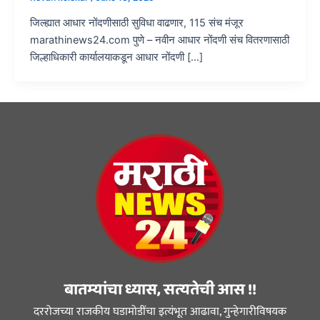
जिल्ह्यात आधार नोंदणीसाठी सुविधा वाढणार, 115 संच मंजूर
marathinews24.com पुणे – नवीन आधार नोंदणी संच वितरणासाठी
जिल्हाधिकारी कार्यालयाकडून आधार नोंदणी […]
बातम्यांचा ध्यास, सत्यतेची आस !!
दररोजच्या राजकीय घडामोडींचा इत्यंभूत आढावा, गुन्हेगारीविषयक