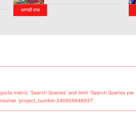
आणखी वाचा
uota metric 'Search Queries' and limit 'Search Queries per 
onsumer 'project_number:240959846937'.