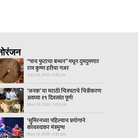
नोरंजन
“पाच फुटाचा बच्चन” मधून दुमदुमणार
राम कृष्ण हरीचा गजर
July 25, 2026
6:55 pm
‘जनक’ या मराठी चित्रपटाचे चित्रीकरण
अवघ्या १९ दिवसांत पूर्ण!
May 24, 2026
6:24 pm
‘सुमिरनच्या पहिल्याच प्रयोगाने
कोथरुडकर मंत्रमुग्ध
May 14, 2026
9:32 pm