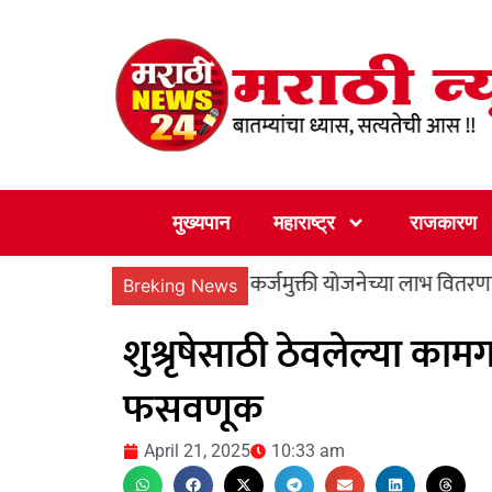
Skip
to
content
मुख्यपान
महाराष्ट्र
राजकारण
ारे निर्मूलन करा
कर्जमुक्ती योजनेच्या लाभ वितरणास प्रारंभ; प्र
Breking News
शुश्रृषेसाठी ठेवलेल्या कामग
फसवणूक
April 21, 2025
10:33 am