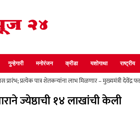
गुन्हेगारी
मनोरंजन
क्रीडा
यशोगाथा
राष्ट्रीय
त्येक पात्र शेतकऱ्यांना लाभ मिळणार – मुख्यमंत्री देवेंद्र फडणवीस
ाराने ज्येष्ठाची १४ लाखांची केली