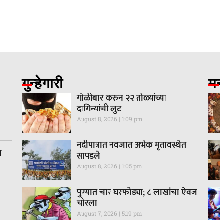
गुन्हेगारी
म
गाेळीबार करुन २२ तोळ्यांच्या
दागिन्यांची लुट
August 8, 2026
1:09 pm
नदीपात्रात नवजात अर्भक मृतावस्थेत
त
सापडले
August 8, 2026
1:05 pm
पुण्यात चार घरफोड्या; ८ लाखांचा ऐवज
चोरला
August 7, 2026
5:19 pm