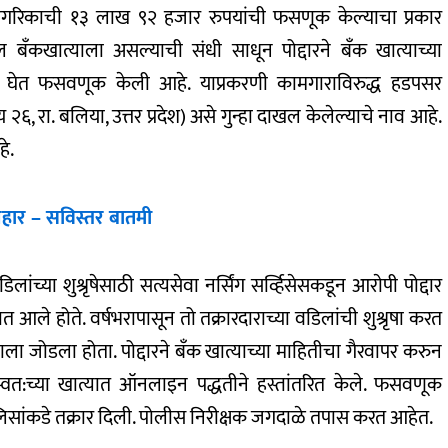
्ठ नागरिकाची १३ लाख ९२ हजार रुपयांची फस‌णूक केल्याचा प्रकार
बँकखात्याला असल्याची संधी साधून पोद्दारने बँक खात्याच्या
ून घेत फसवणूक केली आहे. याप्रकरणी कामगाराविरुद्ध हडपसर
 २६, रा. बलिया, उत्तर प्रदेश) असे गुन्हा दाखल केलेल्याचे नाव आहे.
े.
हार – सविस्तर बातमी
लांच्या शुश्रृषेसाठी सत्यसेवा नर्सिंग सर्व्हिसेसकडून आराेपी पोद्दार
ात आले होते. वर्षभरापासून तो तक्रारदाराच्या वडिलांची शुश्रृषा करत
याला जोडला होता. पोद्दारने बँक खात्याच्या माहितीचा गैरवापर करुन
्वत:च्या खात्यात ऑनलाइन पद्धतीने हस्तांतरित केले. फसवणूक
िसांकडे तक्रार दिली. पोलीस निरीक्षक जगदाळे तपास करत आहेत.