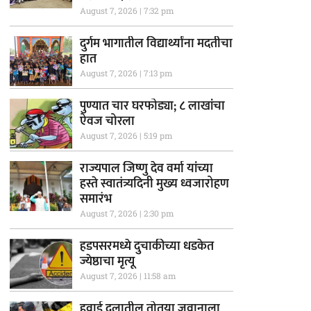
August 7, 2026
7:32 pm
दुर्गम भागातील विद्यार्थ्यांना मदतीचा
हात
August 7, 2026
7:13 pm
पुण्यात चार घरफोड्या; ८ लाखांचा
ऐवज चोरला
August 7, 2026
5:19 pm
राज्यपाल जिष्णु देव वर्मा यांच्या
हस्ते स्वातंत्र्यदिनी मुख्य ध्वजारोहण
समारंभ
August 7, 2026
2:30 pm
हडपसरमध्ये दुचाकीच्या धडकेत
ज्येष्ठाचा मृत्यू
August 7, 2026
11:58 am
हवाई दलातील तोतया जवानाला