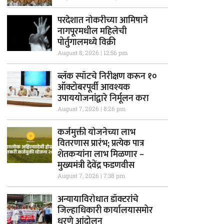
परदेशात नोकरीच्या आमिषाने
नागपूरमधील महिलेची
पोर्तुगालमध्ये विक्री
August 8, 2026
12:56 pm
ब्लॅक स्पॉटचे निरीक्षण करून १०
ऑक्टोबरपूर्वी आवश्यक
उपाययोजनांद्वारे निर्मूलन करा
August 7, 2026
8:26 pm
कर्जमुक्ती योजनेच्या लाभ
वितरणास प्रारंभ; प्रत्येक पात्र
शेतकऱ्यांना लाभ मिळणार –
मुख्यमंत्री देवेंद्र फडणवीस
August 7, 2026
7:38 pm
अन्यायाविरोधात डॉक्टरांचे
जिल्हाधिकारी कार्यालयासमोर
धरणे आंदोलन