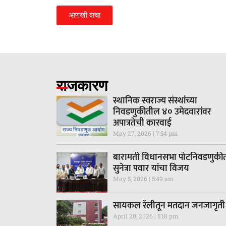
आणखी वाचा
राजकारण
स्थानिक स्वराज्य संस्थांच्या
निवडणुकीतील ४० उमेदवारांवर
अपात्रतेची कारवाई
May 27, 2026
7:54 pm
बारामती विधानसभा पोटनिवडणुकी
सुनेत्रा पवार यांचा विजय
May 5, 2026
5:49 am
सायकल रॅलीतून मतदान जनजागृती
April 20, 2026
5:18 pm