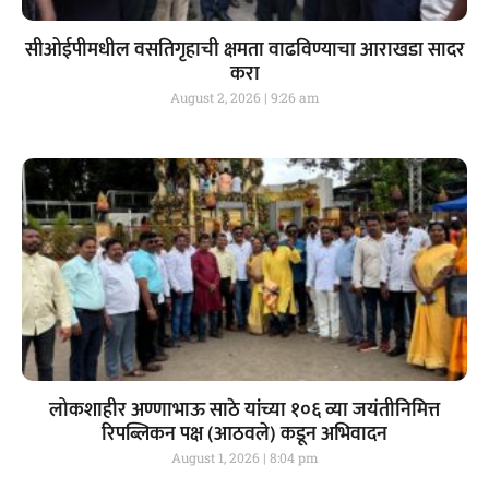
सीओईपीमधील वसतिगृहाची क्षमता वाढविण्याचा आराखडा सादर
करा
August 2, 2026
9:26 am
लोकशाहीर अण्णाभाऊ साठे यांच्या १०६ व्या जयंतीनिमित्त
रिपब्लिकन पक्ष (आठवले) कडून अभिवादन
August 1, 2026
8:04 pm