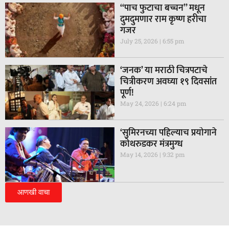
“पाच फुटाचा बच्चन” मधून
दुमदुमणार राम कृष्ण हरीचा
गजर
July 25, 2026
6:55 pm
‘जनक’ या मराठी चित्रपटाचे
चित्रीकरण अवघ्या १९ दिवसांत
पूर्ण!
May 24, 2026
6:24 pm
‘सुमिरनच्या पहिल्याच प्रयोगाने
कोथरुडकर मंत्रमुग्ध
May 14, 2026
9:32 pm
आणखी वाचा