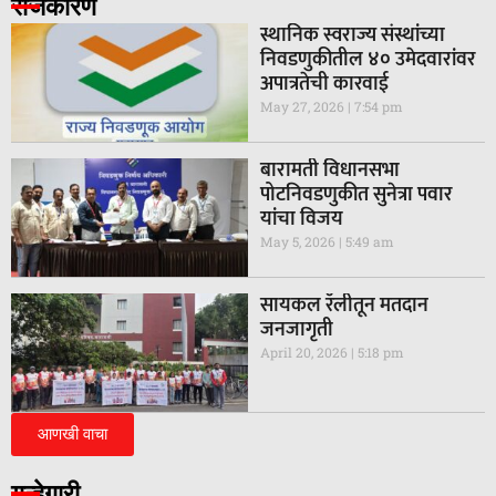
राजकारण
स्थानिक स्वराज्य संस्थांच्या
निवडणुकीतील ४० उमेदवारांवर
अपात्रतेची कारवाई
May 27, 2026
7:54 pm
बारामती विधानसभा
पोटनिवडणुकीत सुनेत्रा पवार
यांचा विजय
May 5, 2026
5:49 am
सायकल रॅलीतून मतदान
जनजागृती
April 20, 2026
5:18 pm
आणखी वाचा
गुन्हेगारी