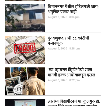
विमाननगर येथील हॉटेलमध्ये आग;
अनुचित प्रकार नाही
August 5, 2026
8:34 pm
गुंतवणुकदारांची ८८ कोटींची
फसवणूक
August 5, 2026
8:28 pm
‘त्या’ व्हायरल व्हिडीओची राज्य
मानवी हक्क आयोगाकडून दखल
August 5, 2026
8:22 pm
आरोग्य विद्यापीठाचे मा. कुलगुरु डॉ.