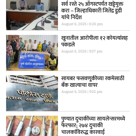
सर्व रस्ते २५ ऑगस्टपर्यंत खड्डेमुक्त
करा – जिल्हाधिकारी जितेंद्र डुडी
यांचे निर्देश
August 6, 2026
6:26 pm
खुनातील आरोपीला १२ कोयत्यांसह
पकडले
August 6, 2026
5:07 pm
सायबर फसवणूकीच्या रकमेसाठी
बँक खात्याचा वापर
August 6, 2026
5:02 pm
पुण्यात दुचाकींच्या सायलेन्सरमध्ये
फेरफार; २७४ दुचाकी
चालकांविरुद्ध कारवाई