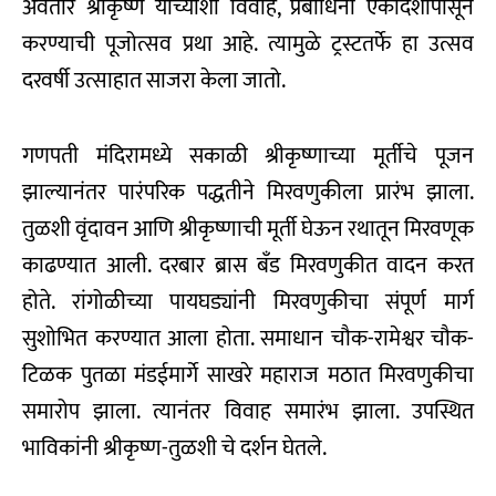
अवतार श्रीकृष्ण याच्याशी विवाह, प्रबोधिनी एकादशीपासून
करण्याची पूजोत्सव प्रथा आहे. त्यामुळे ट्रस्टतर्फे हा उत्सव
दरवर्षी उत्साहात साजरा केला जातो.
गणपती मंदिरामध्ये सकाळी श्रीकृष्णाच्या मूर्तीचे पूजन
झाल्यानंतर पारंपरिक पद्धतीने मिरवणुकीला प्रारंभ झाला.
तुळशी वृंदावन आणि श्रीकृष्णाची मूर्ती घेऊन रथातून मिरवणूक
काढण्यात आली. दरबार ब्रास बँड मिरवणुकीत वादन करत
होते. रांगोळीच्या पायघड्यांनी मिरवणुकीचा संपूर्ण मार्ग
सुशोभित करण्यात आला होता. समाधान चौक-रामेश्वर चौक-
टिळक पुतळा मंडईमार्गे साखरे महाराज मठात मिरवणुकीचा
समारोप झाला. त्यानंतर विवाह समारंभ झाला. उपस्थित
भाविकांनी श्रीकृष्ण-तुळशी चे दर्शन घेतले.