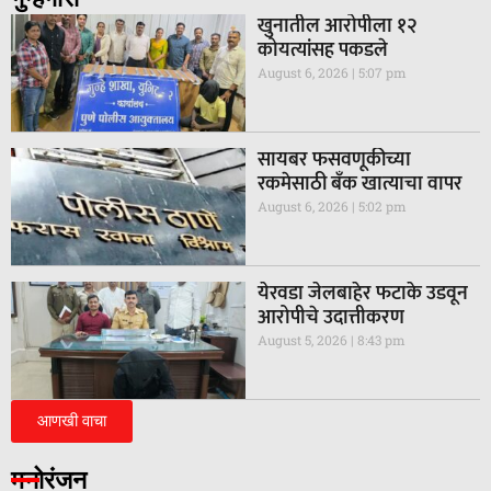
खुनातील आरोपीला १२
कोयत्यांसह पकडले
August 6, 2026
5:07 pm
सायबर फसवणूकीच्या
रकमेसाठी बँक खात्याचा वापर
August 6, 2026
5:02 pm
येरवडा जेलबाहेर फटाके उडवून
आरोपीचे उदात्तीकरण
August 5, 2026
8:43 pm
आणखी वाचा
मनोरंजन