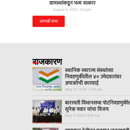
ग्रामस्थांकडून भव्य सत्कार
August 4, 2026
3:13 pm
आणखी वाचा
राजकारण
स्थानिक स्वराज्य संस्थांच्या
निवडणुकीतील ४० उमेदवारांवर
अपात्रतेची कारवाई
May 27, 2026
7:54 pm
बारामती विधानसभा पोटनिवडणुकी
सुनेत्रा पवार यांचा विजय
May 5, 2026
5:49 am