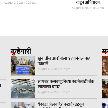
कडून अभिवादन
August 2, 2026
9:26 am
August 1, 2026
8:04 pm
गुन्हेगारी
म
खुनातील आरोपीला १२ कोयत्यांसह
पकडले
August 6, 2026
5:07 pm
सायबर फसवणूकीच्या रकमेसाठी बँक
त
खात्याचा वापर
August 6, 2026
5:02 pm
येरवडा जेलबाहेर फटाके उडवून