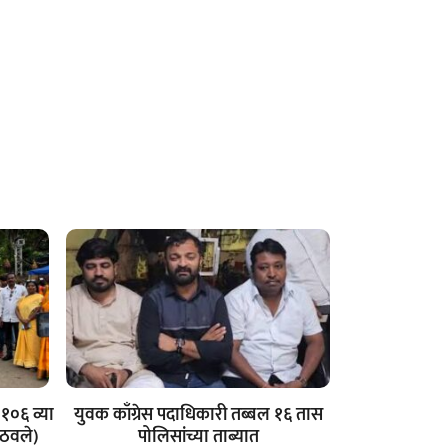
१०६ व्या
युवक काँग्रेस पदाधिकारी तब्बल १६ तास
आठवले)
पोलिसांच्या ताब्यात