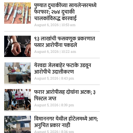
पुण्यात दुचाकींच्या सायलेन्सरमध्ये
फेरफार; २७४ दुचाकी
चालकांविरुद्ध कारवाई
August 6, 2026
10:53 am
९३ लाखांची फसवणूक प्रकरणात
पसार आरोपींना पकडले
August 6, 2026
10:22 am
येरवडा जेलबाहेर फटाके उडवून
आरोपीचे उदात्तीकरण
August 5, 2026
8:43 pm
फरार आरोपीसह दोघांना अटक; ३
पिस्टल जप्त
August 5, 2026
8:39 pm
विमाननगर येथील हॉटेलमध्ये आग;
अनुचित प्रकार नाही
August 5, 2026
8:34 pm