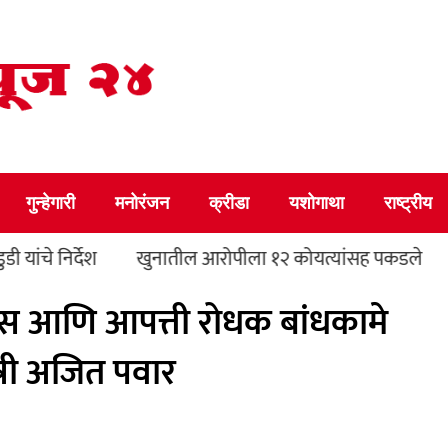
गुन्हेगारी
मनोरंजन
क्रीडा
यशोगाथा
राष्ट्रीय
खुनातील आरोपीला १२ कोयत्यांसह पकडले
सायबर फसवणू
ास आणि आपत्ती रोधक बांधकामे
्री अजित पवार