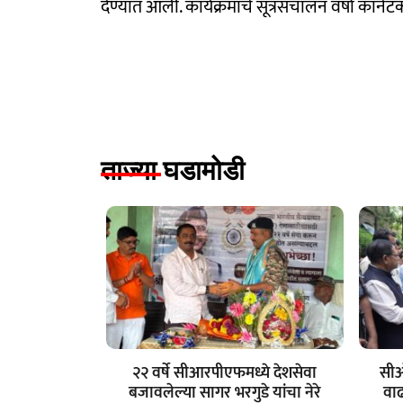
देण्यात आली. कार्यक्रमाचे सूत्रसंचालन वर्षा का
ताज्या घडामोडी
२२ वर्षे सीआरपीएफमध्ये देशसेवा
सीओ
बजावलेल्या सागर भरगुडे यांचा नेरे
वा