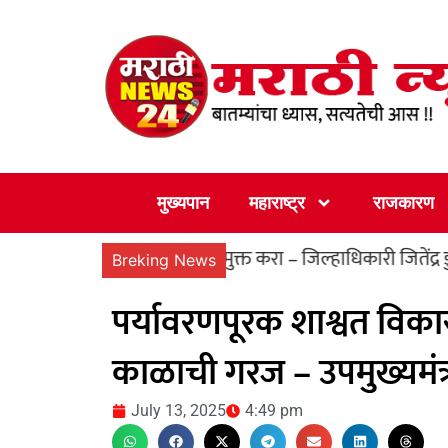
Skip
to
content
मुख्यपान
महाराष्ट्र
राजकारण
पर्यंत खड्डेमुक्त करा – जिल्हाधिकारी जितेंद्र डुडी यांचे निर्देश
Breking News
पर्यावरणपूरक शाश्वत विक
काळाची गरज – उपमुख्यमंत
July 13, 2025
4:49 pm