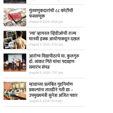
गुंतवणुकदारांची ८८ कोटींची
फसवणूक
August 5, 2026
8:28 pm
‘त्या’ व्हायरल व्हिडीओची राज्य
मानवी हक्क आयोगाकडून दखल
August 5, 2026
8:22 pm
आरोग्य विद्यापीठाचे मा. कुलगुरु
डॉ. व्यंकट गिते यांचा पदग्रहण
समारंभ संपन्न
August 5, 2026
7:07 pm
म्हाडाच्या प्रलंबित गृहनिर्माण
प्रकल्पांना तातडीने गती द्या –
उपमुख्यमंत्री सुनेत्रा अजित पवार
August 5, 2026
6:13 pm