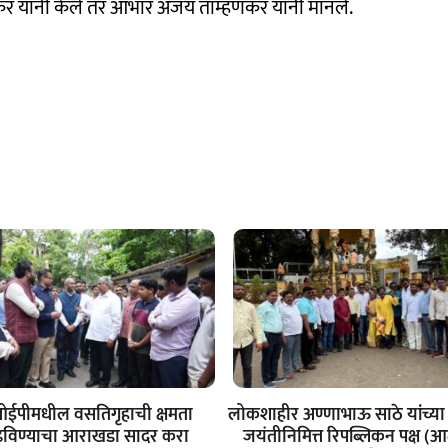
नेटकर यांनी केले तर आभार अजय ताम्हणकर यांनी मानले.
ईपीमधील वसतिगृहाची क्षमता
लोकशाहीर अण्णाभाऊ साठे यांच्या 
ढविण्याचा आराखडा सादर करा
जयंतीनिमित्त रिपब्लिकन पक्ष (