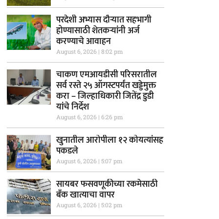
परदेशी अभ्यास दौऱ्यात सहभागी
होण्यासाठी शेतकऱ्यांनी अर्ज
करण्याचे आवाहन
August 6, 2026
8:02 pm
चाकण एमआयडीसी परिसरातील
सर्व रस्ते २५ ऑगस्टपर्यंत खड्डेमुक्त
करा – जिल्हाधिकारी जितेंद्र डुडी
यांचे निर्देश
August 6, 2026
6:26 pm
खुनातील आरोपीला १२ कोयत्यांसह
पकडले
August 6, 2026
5:07 pm
सायबर फसवणूकीच्या रकमेसाठी
बँक खात्याचा वापर
August 6, 2026
5:02 pm