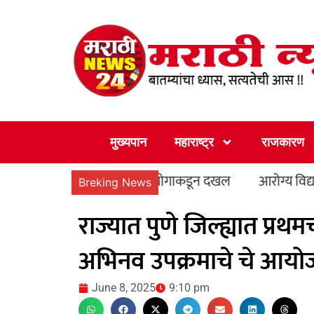
Skip
to
content
मुख्यपान
महाराष्ट्र
राजकारण
ची राज्य मानवी हक्क आयोगाकडून दखल
आरोग्य विद्यापीठाचे मा. 
Breking News
राज्यात पुणे जिल्ह्यात प्
अभिनव उपक्रमाचे चे आय
June 8, 2025
9:10 pm