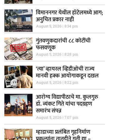
विमाननगर येथील हॉटेलमध्ये आग;
अनुचित प्रकार नाही
August 5, 2026
8:34 pm
गुंतवणुकदारांची ८८ कोटींची
फसवणूक
August 5, 2026
8:28 pm
‘त्या’ व्हायरल व्हिडीओची राज्य
मानवी हक्क आयोगाकडून दखल
August 5, 2026
8:22 pm
आरोग्य विद्यापीठाचे मा. कुलगुरु
डॉ. व्यंकट गिते यांचा पदग्रहण
समारंभ संपन्न
August 5, 2026
7:07 pm
म्हाडाच्या प्रलंबित गृहनिर्माण
प्रकल्पांना तातडीने गती द्या –