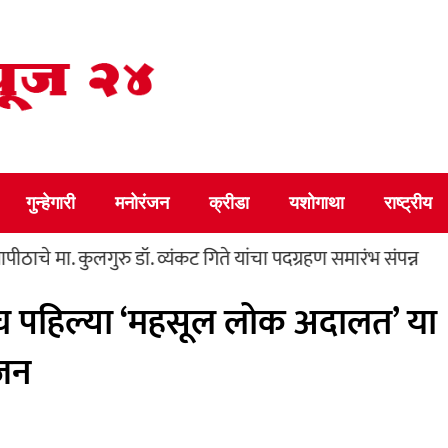
गुन्हेगारी
मनोरंजन
क्रीडा
यशोगाथा
राष्ट्रीय
कुलगुरु डॉ. व्यंकट गिते यांचा पदग्रहण समारंभ संपन्न
म्हाडाच्या 
रथमच पहिल्या ‘महसूल लोक अदालत’ या
ोजन