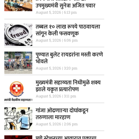
उपमुख्यमंत्री सुनेत्रा अजित पवार
August 5, 2026
6:13 pm
तब्बल १० लाख रूपये पाठवायला
सांगून केली फसवणूक
August 5, 2026
6:06 pm
पुण्यात बुलेट रायडरांना मस्ती करणे
भोवले
August 5, 2026
3:20 pm
मुख्यमंत्री सहाय्यता निधीमुळे शक्य
झाले यकृत प्रत्यारोपण
August 5, 2026
3:11 pm
गांजा ओढणााऱ्या दोघांकडून
तरुणाला मारहाण
August 5, 2026
2:06 pm
पुणे स्टेशनच्या आवारात एकाचा