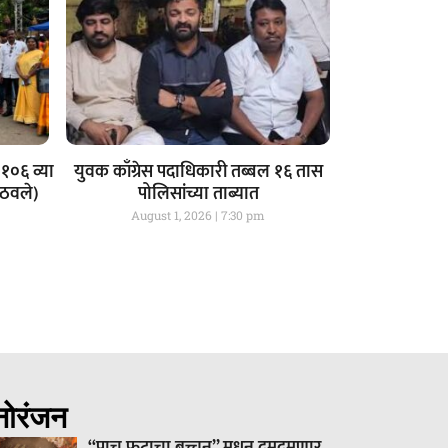
१०६ व्या
युवक काँग्रेस पदाधिकारी तब्बल १६ तास
आठवले)
पोलिसांच्या ताब्यात
August 1, 2026
7:30 pm
नोरंजन
“पाच फुटाचा बच्चन” मधून दुमदुमणार