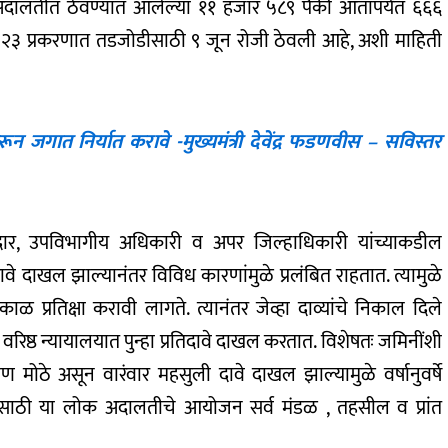
लतीत ठेवण्यात आलेल्या ११ हजार ५८९ पैकी आतापर्यंत ६६६
९२३ प्रकरणात तडजोडीसाठी ९ जून रोजी ठेवली आहे, अशी माहिती
करून जगात निर्यात करावे -मुख्यमंत्री देवेंद्र फडणवीस – सविस्तर
ार, उपविभागीय अधिकारी व अपर जिल्हाधिकारी यांच्याकडील
े दाखल झाल्यानंतर विविध कारणांमुळे प्रलंबित राहतात. त्यामुळे
काळ प्रतिक्षा करावी लागते. त्यानंतर जेव्हा दाव्यांचे निकाल दिले
 वरिष्ठ न्यायालयात पुन्हा प्रतिदावे दाखल करतात. विशेषतः जमिनींशी
्रमाण मोठे असून वारंवार महसुली दावे दाखल झाल्यामुळे वर्षानुवर्षे
ासाठी या लोक अदालतीचे आयोजन सर्व मंडळ , तहसील व प्रांत