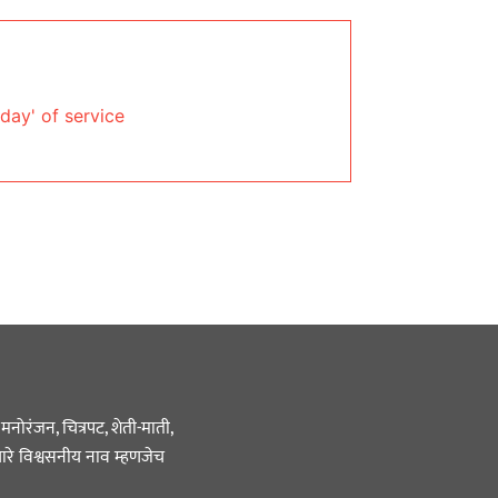
day' of service
नोरंजन, चित्रपट, शेती-माती,
ारे विश्वसनीय नाव म्हणजेच