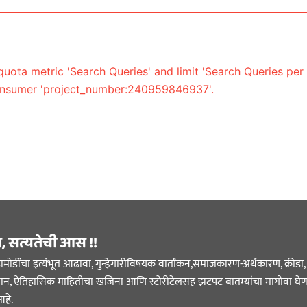
uota metric 'Search Queries' and limit 'Search Queries per 
onsumer 'project_number:240959846937'.
स, सत्यतेची आस !!
ोडींचा इत्यंभूत आढावा, गुन्हेगारीविषयक वार्तांकन,समाजकारण-अर्थकारण, क्रीडा, म
िज्ञान, ऐतिहासिक माहितीचा खजिना आणि स्टोरीटेलसह झटपट बातम्यांचा मागोवा घेण
हे.