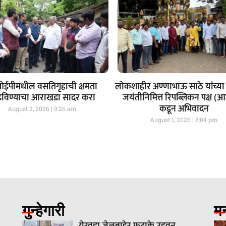
ईपीमधील वसतिगृहाची क्षमता
लोकशाहीर अण्णाभाऊ साठे यांच्या 
ढविण्याचा आराखडा सादर करा
जयंतीनिमित्त रिपब्लिकन पक्ष (
कडून अभिवादन
August 2, 2026
9:26 am
August 1, 2026
8:04 pm
गुन्हेगारी
म
येरवडा जेलबाहेर फटाके उडवून