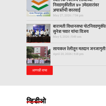
निवडणुकीतील ४० उमेदवारांवर
अपात्रतेची कारवाई
May 27, 2026
7:54 pm
बारामती विधानसभा पोटनिवडणुकी
सुनेत्रा पवार यांचा विजय
May 5, 2026
5:49 am
सायकल रॅलीतून मतदान जनजागृती
April 20, 2026
5:18 pm
आणखी वाचा
व्हिडीओ