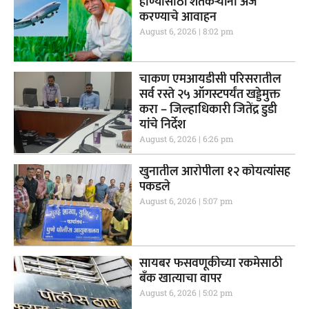
होण्यासाठी शेतकऱ्यांनी अर्ज
करण्याचे आवाहन
August 6, 2026
8:02 pm
चाकण एमआयडीसी परिसरातील
सर्व रस्ते २५ ऑगस्टपर्यंत खड्डेमुक्त
करा – जिल्हाधिकारी जितेंद्र डुडी
यांचे निर्देश
August 6, 2026
6:26 pm
खुनातील आरोपीला १२ कोयत्यांसह
पकडले
August 6, 2026
5:07 pm
सायबर फसवणूकीच्या रकमेसाठी
बँक खात्याचा वापर
August 6, 2026
5:02 pm