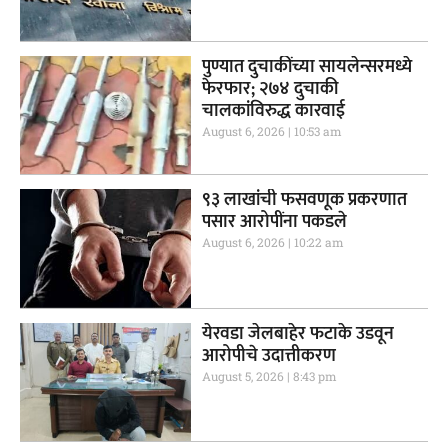
पुण्यात दुचाकींच्या सायलेन्सरमध्ये
फेरफार; २७४ दुचाकी
चालकांविरुद्ध कारवाई
August 6, 2026
10:53 am
९३ लाखांची फसवणूक प्रकरणात
पसार आरोपींना पकडले
August 6, 2026
10:22 am
येरवडा जेलबाहेर फटाके उडवून
आरोपीचे उदात्तीकरण
August 5, 2026
8:43 pm