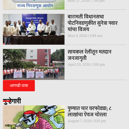
May 27, 2026
7:54 pm
बारामती विधानसभा
पोटनिवडणुकीत सुनेत्रा पवार
यांचा विजय
May 5, 2026
5:49 am
सायकल रॅलीतून मतदान
जनजागृती
April 20, 2026
5:18 pm
आणखी वाचा
गुन्हेगारी
पुण्यात चार घरफोड्या; ८
लाखांचा ऐवज चोरला
August 7, 2026
5:19 pm