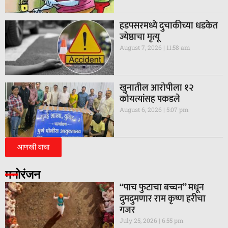
हडपसरमध्ये दुचाकीच्या धडकेत
ज्येष्ठाचा मृत्यू
August 7, 2026
11:58 am
खुनातील आरोपीला १२
कोयत्यांसह पकडले
August 6, 2026
5:07 pm
आणखी वाचा
मनोरंजन
“पाच फुटाचा बच्चन” मधून
दुमदुमणार राम कृष्ण हरीचा
गजर
July 25, 2026
6:55 pm