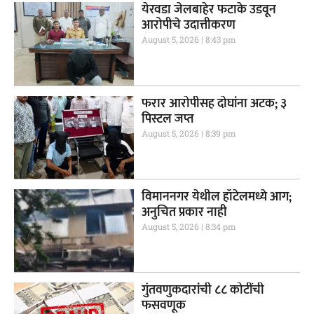
येरवडा जेलबाहेर फटाके उडवून
आरोपीचे उदात्तीकरण
August 5, 2026
8:43 pm
फरार आरोपीसह दोघांना अटक; ३
पिस्टल जप्त
August 5, 2026
8:39 pm
विमाननगर येथील हॉटेलमध्ये आग;
अनुचित प्रकार नाही
August 5, 2026
8:34 pm
गुंतवणुकदारांची ८८ कोटींची
फसवणूक