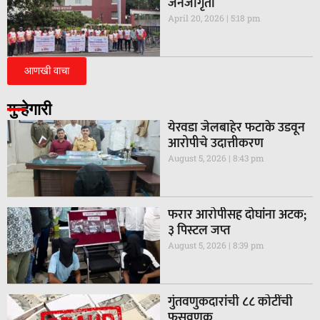
जनजागृती
April 20, 2026
5:18 pm
आणखी वाचा
गुन्हेगारी
येरवडा जेलबाहेर फटाके उडवून
आरोपीचे उदात्तीकरण
August 5, 2026
8:43 pm
फरार आरोपीसह दोघांना अटक;
३ पिस्टल जप्त
August 5, 2026
8:39 pm
गुंतवणुकदारांची ८८ कोटींची
फसवणूक