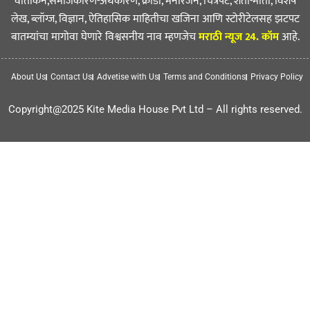
वार्तांकन,समाजकारण-अर्थकारण, क्रीडा, मनोरंजन, चित्रपट, शेती-माती, विशेष
लेख, ब्लॉग्ज, विज्ञान, ऐतिहासिक माहितीचा खजिना आणि स्टोरीटेलसह झटपट
बातम्यांचा मागोवा घेणारे विश्वसनीय नाव म्हणजेच
मराठी न्यूज 24. कॉम
आहे.
About Us
Contact Us
Advetise with Us
Terms and Conditions
Privacy Policy
Copyright@2025 Kite Media House Pvt Ltd – All rights reserved.