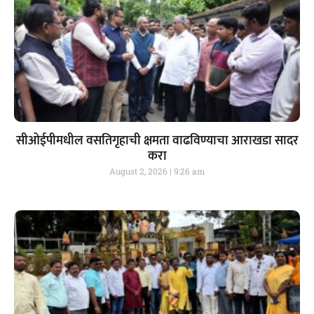
सीओईपीमधील वसतिगृहाची क्षमता वाढविण्याचा आराखडा सादर
करा
August 2, 2026
9:26 am