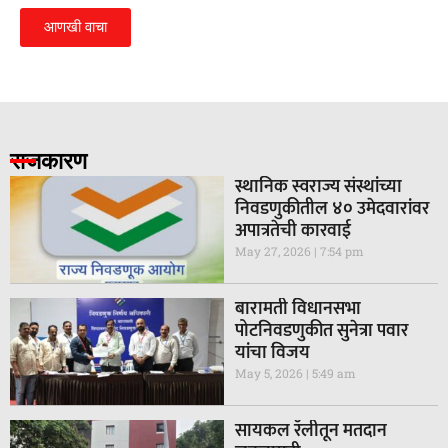
आणखी वाचा
राजकारण
स्थानिक स्वराज्य संस्थांच्या
निवडणुकीतील ४० उमेदवारांवर
अपात्रतेची कारवाई
May 27, 2026
7:54 pm
बारामती विधानसभा
पोटनिवडणुकीत सुनेत्रा पवार
यांचा विजय
May 5, 2026
5:49 am
सायकल रॅलीतून मतदान