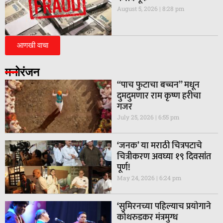
August 5, 2026
8:28 pm
आणखी वाचा
मनोरंजन
“पाच फुटाचा बच्चन” मधून
दुमदुमणार राम कृष्ण हरीचा
गजर
July 25, 2026
6:55 pm
‘जनक’ या मराठी चित्रपटाचे
चित्रीकरण अवघ्या १९ दिवसांत
पूर्ण!
May 24, 2026
6:24 pm
‘सुमिरनच्या पहिल्याच प्रयोगाने
कोथरुडकर मंत्रमुग्ध