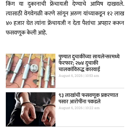
किंग या दुकानाची फ्रेंचायजी देण्याचे आमिष दाखवले.
त्यासाठी वेगवेगळी करणे सांगून अरुण यांच्याकडून १२ लाख
४० हजार घेत त्यांना फ्रेंचायजी न देता पैशांचा अपहार करून
फसवणूक केली आहे.
पुण्यात दुचाकींच्या सायलेन्सरमध्ये
फेरफार; २७४ दुचाकी
चालकांविरुद्ध कारवाई
August 6, 2026
10:53 am
९३ लाखांची फसवणूक प्रकरणात
पसार आरोपींना पकडले
August 6, 2026
10:22 am