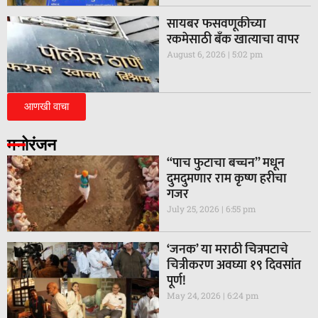
सायबर फसवणूकीच्या
रकमेसाठी बँक खात्याचा वापर
August 6, 2026
5:02 pm
आणखी वाचा
मनोरंजन
“पाच फुटाचा बच्चन” मधून
दुमदुमणार राम कृष्ण हरीचा
गजर
July 25, 2026
6:55 pm
‘जनक’ या मराठी चित्रपटाचे
चित्रीकरण अवघ्या १९ दिवसांत
पूर्ण!
May 24, 2026
6:24 pm