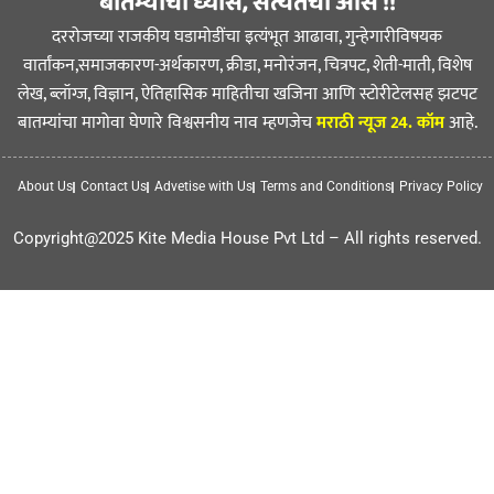
बातम्यांचा ध्यास, सत्यतेची आस !!
दररोजच्या राजकीय घडामोडींचा इत्यंभूत आढावा, गुन्हेगारीविषयक
वार्तांकन,समाजकारण-अर्थकारण, क्रीडा, मनोरंजन, चित्रपट, शेती-माती, विशेष
लेख, ब्लॉग्ज, विज्ञान, ऐतिहासिक माहितीचा खजिना आणि स्टोरीटेलसह झटपट
बातम्यांचा मागोवा घेणारे विश्वसनीय नाव म्हणजेच
मराठी न्यूज 24. कॉम
आहे.
About Us
Contact Us
Advetise with Us
Terms and Conditions
Privacy Policy
Copyright@2025 Kite Media House Pvt Ltd – All rights reserved.