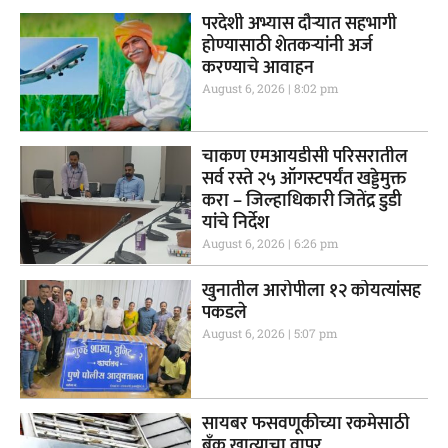
परदेशी अभ्यास दौऱ्यात सहभागी
होण्यासाठी शेतकऱ्यांनी अर्ज
करण्याचे आवाहन
August 6, 2026
8:02 pm
चाकण एमआयडीसी परिसरातील
सर्व रस्ते २५ ऑगस्टपर्यंत खड्डेमुक्त
करा – जिल्हाधिकारी जितेंद्र डुडी
यांचे निर्देश
August 6, 2026
6:26 pm
खुनातील आरोपीला १२ कोयत्यांसह
पकडले
August 6, 2026
5:07 pm
सायबर फसवणूकीच्या रकमेसाठी
बँक खात्याचा वापर