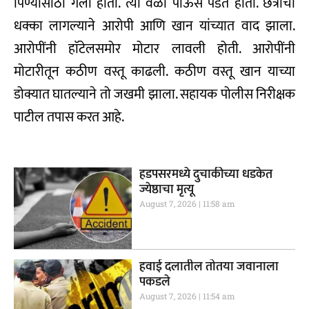
पिण्यासाठी गेला होता. त्या वेळी पाऊस पडत होता. छत्रीचा
धक्का लागल्याने आरोपी आणि खान यांच्यात वाद झाला.
आरोपींनी हाॅटेलसमोर मोटार लावली होती. आरोपींनी
मोटारीतून कठीण वस्तू काढली. कठीण वस्तू खान याच्या
डोक्यात घातल्याने तो जखमी झाला. सहायक पोलीस निरीक्षक
पाटील तपास करत आहे.
हडपसरमध्ये दुचाकीच्या धडकेत
ज्येष्ठाचा मृत्यू
August 7, 2026
11:58 am
हवाई दलातील तोतया जवानाला
पकडले
August 7, 2026
11:54 am