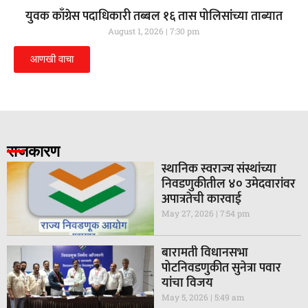
युवक काँग्रेस पदाधिकारी तब्बल १६ तास पोलिसांच्या ताब्यात
August 1, 2026
7:30 pm
आणखी वाचा
राजकारण
स्थानिक स्वराज्य संस्थांच्या
निवडणुकीतील ४० उमेदवारांवर
अपात्रतेची कारवाई
May 27, 2026
7:54 pm
बारामती विधानसभा
पोटनिवडणुकीत सुनेत्रा पवार
यांचा विजय
May 5, 2026
5:49 am