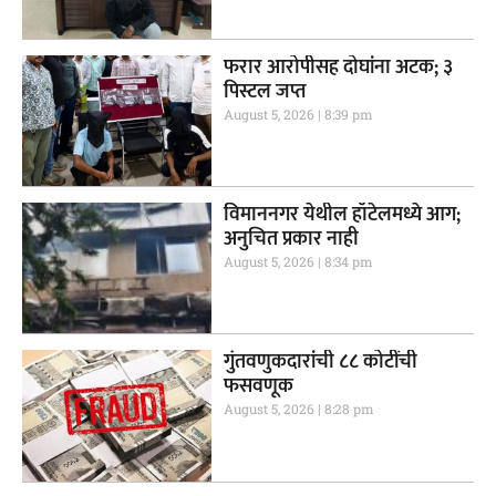
फरार आरोपीसह दोघांना अटक; ३
पिस्टल जप्त
August 5, 2026
8:39 pm
विमाननगर येथील हॉटेलमध्ये आग;
अनुचित प्रकार नाही
August 5, 2026
8:34 pm
गुंतवणुकदारांची ८८ कोटींची
फसवणूक
August 5, 2026
8:28 pm