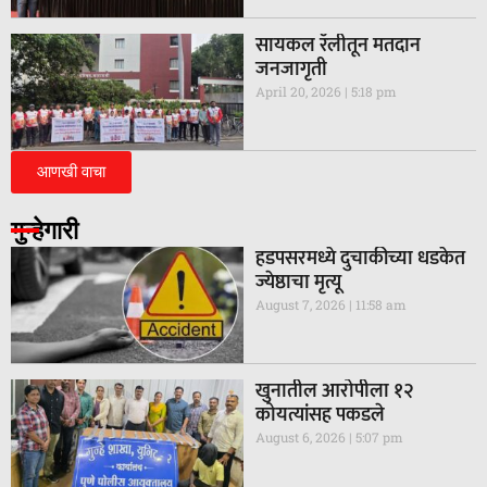
सायकल रॅलीतून मतदान
जनजागृती
April 20, 2026
5:18 pm
आणखी वाचा
गुन्हेगारी
हडपसरमध्ये दुचाकीच्या धडकेत
ज्येष्ठाचा मृत्यू
August 7, 2026
11:58 am
खुनातील आरोपीला १२
कोयत्यांसह पकडले
August 6, 2026
5:07 pm