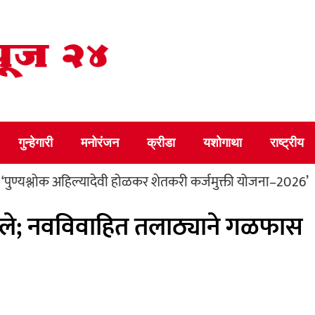
गुन्हेगारी
मनोरंजन
क्रीडा
यशोगाथा
राष्ट्रीय
ोक अहिल्यादेवी होळकर शेतकरी कर्जमुक्ती योजना–2026’
परदेश
ाले; नवविवाहित तलाठ्याने गळफास