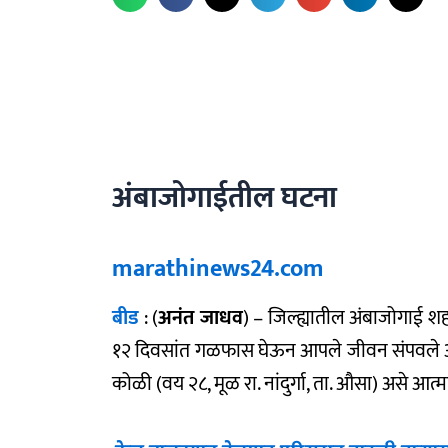
अंबाजोगाईतील घटना
marathinews24.com
बीड
: (
अनंत जाधव
) – जिल्ह्यातील अंबाजोगाई श
१२ दिवसांत गळफास घेऊन आपले जीवन संपवले आहे
कोळी (वय २८, मूळ रा. नांदुर्गा, ता. औसा) असे आत्