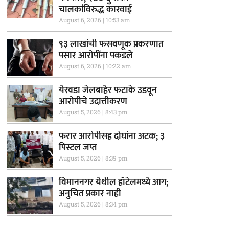
चालकांविरुद्ध कारवाई
August 6, 2026
10:53 am
९३ लाखांची फसवणूक प्रकरणात
पसार आरोपींना पकडले
August 6, 2026
10:22 am
येरवडा जेलबाहेर फटाके उडवून
आरोपीचे उदात्तीकरण
August 5, 2026
8:43 pm
फरार आरोपीसह दोघांना अटक; ३
पिस्टल जप्त
August 5, 2026
8:39 pm
विमाननगर येथील हॉटेलमध्ये आग;
अनुचित प्रकार नाही
August 5, 2026
8:34 pm