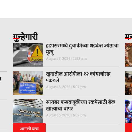
गुन्हेगारी
म
हडपसरमध्ये दुचाकीच्या धडकेत ज्येष्ठाचा
मृत्यू
August 7, 2026
11:58 am
खुनातील आरोपीला १२ कोयत्यांसह
त
पकडले
August 6, 2026
5:07 pm
सायबर फसवणूकीच्या रकमेसाठी बँक
खात्याचा वापर
August 6, 2026
5:02 pm
आणखी वाचा