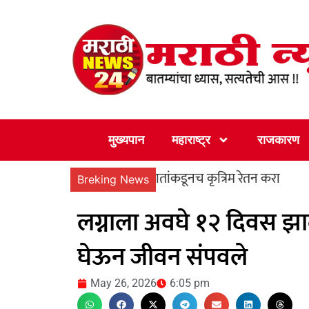
Skip
to
content
मुख्यपान
महाराष्ट्र
राजकारण
नोंदणीकृत सेवादातांकडूनच कृत्रिम रेतन करा
‘पुण्यश्ल
Breking News
लग्नाला अवघे १२ दिवस झ
घेऊन जीवन संपवले
May 26, 2026
6:05 pm