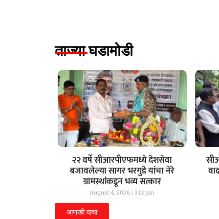
ताज्या घडामोडी
२२ वर्षे सीआरपीएफमध्ये देशसेवा
सीओ
बजावलेल्या सागर भरगुडे यांचा नेरे
वा
ग्रामस्थांकडून भव्य सत्कार
August 4, 2026
3:13 pm
आणखी वाचा