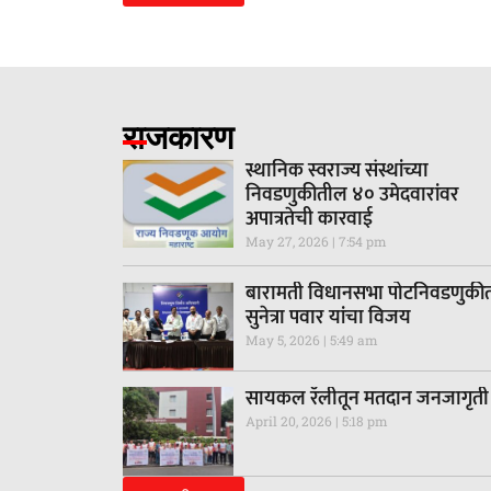
राजकारण
स्थानिक स्वराज्य संस्थांच्या
निवडणुकीतील ४० उमेदवारांवर
अपात्रतेची कारवाई
May 27, 2026
7:54 pm
बारामती विधानसभा पोटनिवडणुकी
सुनेत्रा पवार यांचा विजय
May 5, 2026
5:49 am
सायकल रॅलीतून मतदान जनजागृती
April 20, 2026
5:18 pm