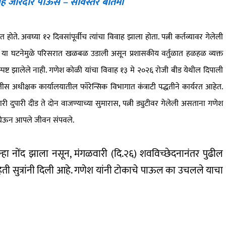
सह जोरदार पाऊस – सविस्तर बातमी
ोते. अवघ्या १२ दिवसांपूर्वीच त्यांचा विवाह झाला होता. पत्नी कर्तव्यावर गेलेली
या घटनेमुळे परिसरात खळबळ उडाली असून प्रशासकीय वर्तुळात हळहळ व्यक्त
 स्पष्ट झालेले नाही. गणेश कोळी यांचा विवाह १३ मे २०२६ रोजी बीड येथील दिपाली
ीस अधीक्षक कार्यालयातील फॉरेन्सिक विभागात कंत्राटी पद्धतीने कार्यरत आहेत.
वारी दुपारी दीड ते दोन वाजण्याच्या सुमारास, पत्नी ड्युटीवर गेलेली असताना गणेश
स घेऊन आपले जीवन संपवले.
न्हा नोंद झाला नसून, मंगळवारी (दि.२६) शवविच्छेदनानंतर पुढील
ी सुत्रांनी दिली आहे. गणेश यांनी टोकाचे पाऊल का उचलले याचा