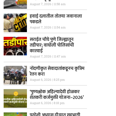
August 7, 2026
11:58 am
हवाई दलातील तोतया जवानाला
पकडले
August 7, 2026
11:54 am
सराईत चौघे पुणे जिल्ह्यातून
तडीपार; वाघोली पोलिसांची
कारवाई
August 7, 2026
11:47 am
नोंदणीकृत सेवादातांकडूनच कृत्रिम
रेतन करा
August 6, 2026
8:25 pm
‘पुण्यश्लोक अहिल्यादेवी होळकर
शेतकरी कर्जमुक्ती योजना–2026’
August 6, 2026
8:18 pm
परदेशी अभ्यास दौऱ्यात सहभागी