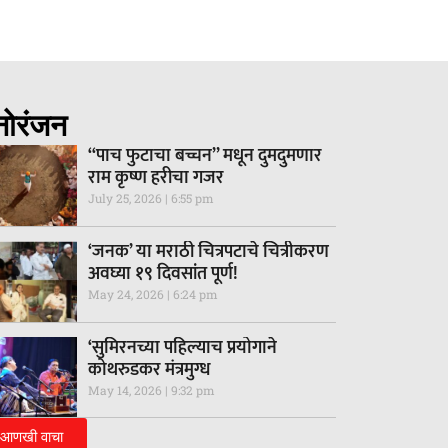
नोरंजन
“पाच फुटाचा बच्चन” मधून दुमदुमणार
राम कृष्ण हरीचा गजर
July 25, 2026
6:55 pm
‘जनक’ या मराठी चित्रपटाचे चित्रीकरण
अवघ्या १९ दिवसांत पूर्ण!
May 24, 2026
6:24 pm
‘सुमिरनच्या पहिल्याच प्रयोगाने
कोथरुडकर मंत्रमुग्ध
May 14, 2026
9:32 pm
आणखी वाचा