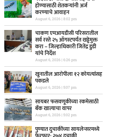
होण्यासाठी शेतकऱ्यांनी अर्ज
करण्याचे आवाहन
August 6, 2026
8:02 pm
चाकण एमआयडीसी परिसरातील
सर्व रस्ते २५ ऑगस्टपर्यंत खड्डेमुक्त
करा – जिल्हाधिकारी जितेंद्र डुडी
यांचे निर्देश
August 6, 2026
6:26 pm
खुनातील आरोपीला १२ कोयत्यांसह
पकडले
August 6, 2026
5:07 pm
सायबर फसवणूकीच्या रकमेसाठी
बँक खात्याचा वापर
August 6, 2026
5:02 pm
पुण्यात दुचाकींच्या सायलेन्सरमध्ये
फेरफार; २७४ दुचाकी