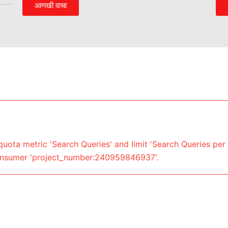
आणखी वाचा
uota metric 'Search Queries' and limit 'Search Queries per 
onsumer 'project_number:240959846937'.