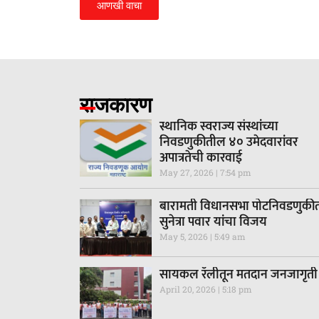
आणखी वाचा
राजकारण
स्थानिक स्वराज्य संस्थांच्या
निवडणुकीतील ४० उमेदवारांवर
अपात्रतेची कारवाई
May 27, 2026
7:54 pm
बारामती विधानसभा पोटनिवडणुकी
सुनेत्रा पवार यांचा विजय
May 5, 2026
5:49 am
सायकल रॅलीतून मतदान जनजागृती
April 20, 2026
5:18 pm