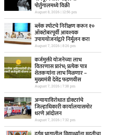
पोर्तुगालमध्ये विक्री
August 8, 2026
12:56 pm
ब्लॅक स्पॉटचे निरीक्षण करून १०
ऑक्टोबरपूर्वी आवश्यक
उपाययोजनांद्वारे निर्मूलन करा
August 7, 2026
8:26 pm
कर्जमुक्ती योजनेच्या लाभ
वितरणास प्रारंभ; प्रत्येक पात्र
शेतकऱ्यांना लाभ मिळणार –
मुख्यमंत्री देवेंद्र फडणवीस
August 7, 2026
7:38 pm
अन्यायाविरोधात डॉक्टरांचे
जिल्हाधिकारी कार्यालयासमोर
धरणे आंदोलन
August 7, 2026
7:32 pm
दुर्गम भागातील विद्यार्थ्यांना मदतीचा