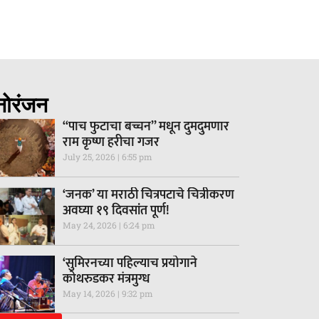
नोरंजन
“पाच फुटाचा बच्चन” मधून दुमदुमणार
राम कृष्ण हरीचा गजर
July 25, 2026
6:55 pm
‘जनक’ या मराठी चित्रपटाचे चित्रीकरण
अवघ्या १९ दिवसांत पूर्ण!
May 24, 2026
6:24 pm
‘सुमिरनच्या पहिल्याच प्रयोगाने
कोथरुडकर मंत्रमुग्ध
May 14, 2026
9:32 pm