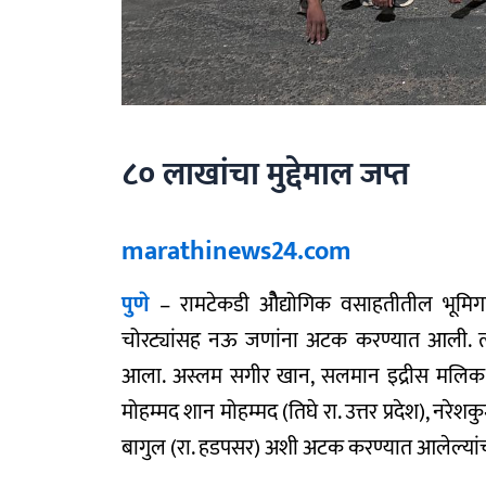
८० लाखांचा मुद्देमाल जप्त
marathinews24.com
पुणे
– रामटेकडी ओैद्योगिक वसाहतीतील भूमिगत त
चोरट्यांसह नऊ जणांना अटक करण्यात आली. त्या
आला. अस्लम सगीर खान, सलमान इद्रीस मलिक (द
मोहम्मद शान मोहम्मद (तिघे रा. उत्तर प्रदेश), नर
बागुल (रा. हडपसर) अशी अटक करण्यात आलेल्यांच