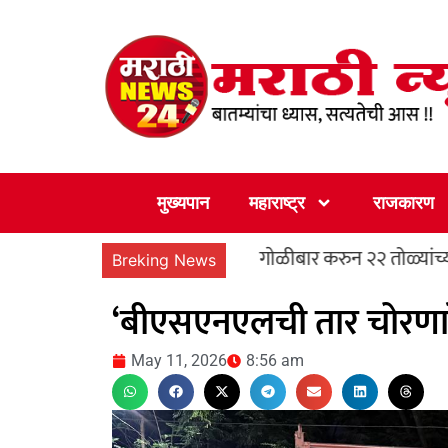
Skip
to
content
मुख्यपान
महाराष्ट्र
राजकारण
व्हिडीओद्वारे फसवणुक
गाेळीबार करुन २२ तोळ्यांच्या दागिन्यांची 
Breking News
‘बीएसएनएलची तार चोरणारे 
May 11, 2026
8:56 am