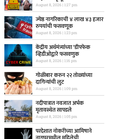
August 8, 2026
1:27 pm
ज्येष्ठ नागरिकाची ४ लाख ४३ हजार
रुपयांची फसवणूक
August 8, 2026
1:23 pm
केंद्रीय अर्थमंत्र्यांच्या ‘डीपफेक
व्हिडीओद्वारे फसवणुक
August 8, 2026
1:16 pm
गाेळीबार करुन २२ तोळ्यांच्या
दागिन्यांची लुट
August 8, 2026
1:09 pm
नदीपात्रात नवजात अर्भक
मृतावस्थेत सापडले
August 8, 2026
1:05 pm
परदेशात नोकरीच्या आमिषाने
नागपूरमधील महिलेची