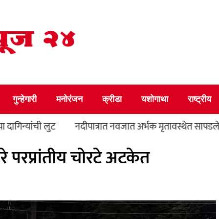
गुन्हेगारी
मनोरंजन
क्रीडा
यशोगाथा
राष्ट्रीय
लुट
नदीपात्रात नवजात अर्भक मृतावस्थेत सापडले
परदेशात
परप्रांतीय चोरटे अटकेत