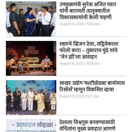
उपमुख्यमंत्री सुनेत्रा अजित पवार
यांनी बारामती तालुक्यातील
विकासकामांची केली पाहणी
August 8, 2026
9:29 pm
स्वतःचे व्हिजन ठेवा, सद्विवेकाला
फॉलो करा! – तुकाराम मुंढे यांचे
‘जेन झी’ला आवाहन
August 8, 2026
9:24 pm
साखर उद्योग ‘मल्टीप्रॉडक्ट बायोमास
रिसोर्स’ म्हणून विकसित व्हावा
August 8, 2026
9:17 pm
देशाला विश्वगुरू बनवण्यासाठी
वंचितांना मुख्य प्रवाहात आणणे