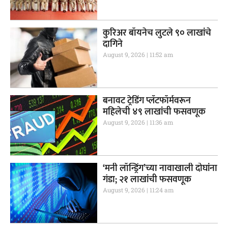
कुरिअर बॉयनेच लुटले ९० लाखांचे
दागिने
August 9, 2026
11:52 am
बनावट ट्रेडिंग प्लॅटफॉर्मवरून
महिलेची ४९ लाखांची फसवणूक
August 9, 2026
11:36 am
‘मनी लॉन्ड्रिंग’च्या नावाखाली दोघांना
गंडा; २१ लाखांची फसवणूक
August 9, 2026
11:24 am