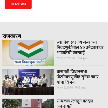
आणखी वाचा
राजकारण
स्थानिक स्वराज्य संस्थांच्या
निवडणुकीतील ४० उमेदवारांवर
अपात्रतेची कारवाई
May 27, 2026
7:54 pm
बारामती विधानसभा
पोटनिवडणुकीत सुनेत्रा पवार
यांचा विजय
May 5, 2026
5:49 am
सायकल रॅलीतून मतदान
जनजागृती