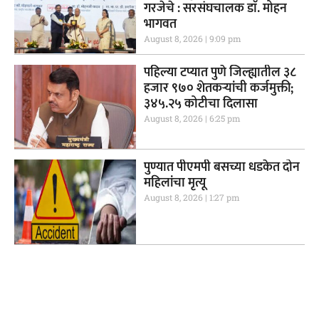
गरजेचे : सरसंघचालक डाॅ. मोहन
भागवत
August 8, 2026
9:09 pm
पहिल्या टप्यात पुणे जिल्ह्यातील ३८
हजार ९७० शेतकऱ्यांची कर्जमुक्ती;
३४५.२५ कोटीचा दिलासा
August 8, 2026
6:25 pm
पुण्यात पीएमपी बसच्या धडकेत दोन
महिलांचा मृत्यू
August 8, 2026
1:27 pm