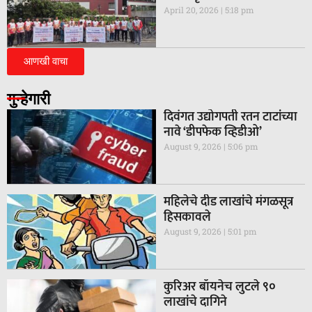
April 20, 2026
5:18 pm
आणखी वाचा
गुन्हेगारी
दिवंगत उद्योगपती रतन टाटांच्या
नावे ‘डीपफेक व्हिडीओ’
August 9, 2026
5:06 pm
महिलेचे दीड लाखांचे मंगळसूत्र
हिसकावले
August 9, 2026
5:01 pm
कुरिअर बॉयनेच लुटले ९०
लाखांचे दागिने