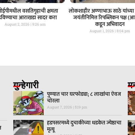
ईपीमधील वसतिगृहाची क्षमता
लोकशाहीर अण्णाभाऊ साठे यांच्या 
ढविण्याचा आराखडा सादर करा
जयंतीनिमित्त रिपब्लिकन पक्ष (
कडून अभिवादन
August 2, 2026
9:26 am
August 1, 2026
8:04 pm
गुन्हेगारी
म
पुण्यात चार घरफोड्या; ८ लाखांचा ऐवज
चोरला
August 7, 2026
5:19 pm
हडपसरमध्ये दुचाकीच्या धडकेत ज्येष्ठाचा
त
मृत्यू