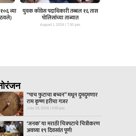
१०६ व्या
युवक काँग्रेस पदाधिकारी तब्बल १६ तास
आठवले)
पोलिसांच्या ताब्यात
August 1, 2026
7:30 pm
नोरंजन
“पाच फुटाचा बच्चन” मधून दुमदुमणार
राम कृष्ण हरीचा गजर
July 25, 2026
6:55 pm
‘जनक’ या मराठी चित्रपटाचे चित्रीकरण
अवघ्या १९ दिवसांत पूर्ण!