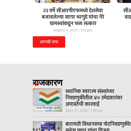
२२ वर्षे सीआरपीएफमध्ये देशसेवा
सीओ
बजावलेल्या सागर भरगुडे यांचा नेरे
वा
ग्रामस्थांकडून भव्य सत्कार
August 4, 2026
3:13 pm
आणखी वाचा
राजकारण
स्थानिक स्वराज्य संस्थांच्या
निवडणुकीतील ४० उमेदवारांवर
अपात्रतेची कारवाई
May 27, 2026
7:54 pm
बारामती विधानसभा पोटनिवडणुकी
सुनेत्रा पवार यांचा विजय