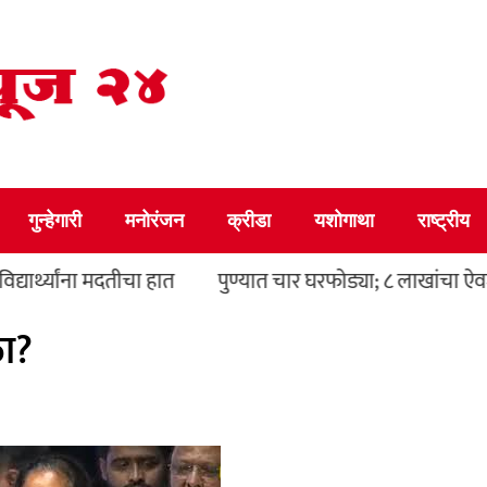
गुन्हेगारी
मनोरंजन
क्रीडा
यशोगाथा
राष्ट्रीय
ा मदतीचा हात
पुण्यात चार घरफोड्या; ८ लाखांचा ऐवज चोरला
ळा?