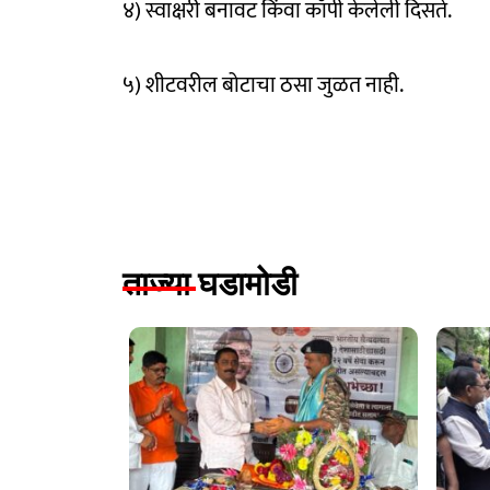
४) स्वाक्षरी बनावट किंवा कॉपी केलेली दिसते.
५) शीटवरील बोटाचा ठसा जुळत नाही.
ताज्या घडामोडी