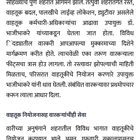
सोहळ्याचे पुणे शहरात आगमन झाले. तत्पुर्वी शहरातंर्गत रस्ते,
वाहतूक बदल, पालखीचे लाईव्ह लोकेशन, ड्युटीवर असलेले
वाहतूक कर्मचारी-अधिकार्‍यांचा आढावा उपायुक्त डॉ.
भाजीभाकरे यांच्याकडून घेतला जात होता. विविध
िंदड्यातील वारकरी आपआपल्या मुक्कामाच्या दिशेने
मार्गक्रमण करीत होते. त्याचवेळी एका तरूण वारकर्‍याला
फीट्सचा त्रास होउ लागला. तो रस्त्यावर झोपल्याची माहिती
मिळताच, परिसरात वाहतूकीचे नियोजन करणारे उपायुक्त
भाजीभाकरे यांनी धाव घेतली. संबंधित वारकर्‍यावर प्रथमोपचार
करून त्याला आधार दिला.
वाहतूक नियोजनासह वारकर्‍यांचीही सेवा
वारीच्या अनुषंगाने शहरातील विविध भागात वाहतूकीचे
नियोजन करण्यात आले असून, गुरूवारी सकाळपासूनच