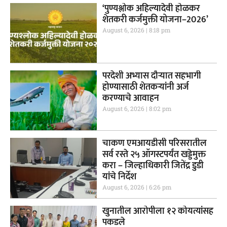
‘पुण्यश्लोक अहिल्यादेवी होळकर
शेतकरी कर्जमुक्ती योजना–2026’
August 6, 2026
8:18 pm
परदेशी अभ्यास दौऱ्यात सहभागी
होण्यासाठी शेतकऱ्यांनी अर्ज
करण्याचे आवाहन
August 6, 2026
8:02 pm
चाकण एमआयडीसी परिसरातील
सर्व रस्ते २५ ऑगस्टपर्यंत खड्डेमुक्त
करा – जिल्हाधिकारी जितेंद्र डुडी
यांचे निर्देश
August 6, 2026
6:26 pm
खुनातील आरोपीला १२ कोयत्यांसह
पकडले