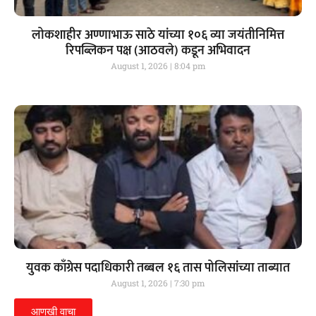
लोकशाहीर अण्णाभाऊ साठे यांच्या १०६ व्या जयंतीनिमित्त
रिपब्लिकन पक्ष (आठवले) कडून अभिवादन
August 1, 2026
8:04 pm
युवक काँग्रेस पदाधिकारी तब्बल १६ तास पोलिसांच्या ताब्यात
August 1, 2026
7:30 pm
आणखी वाचा