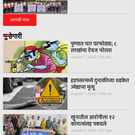
आणखी वाचा
गुन्हेगारी
पुण्यात चार घरफोड्या; ८
लाखांचा ऐवज चोरला
August 7, 2026
5:19 pm
हडपसरमध्ये दुचाकीच्या धडकेत
ज्येष्ठाचा मृत्यू
August 7, 2026
11:58 am
खुनातील आरोपीला १२
कोयत्यांसह पकडले
August 6, 2026
5:07 pm