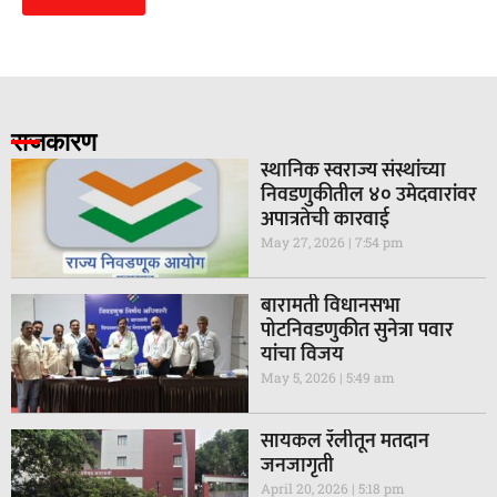
राजकारण
स्थानिक स्वराज्य संस्थांच्या
निवडणुकीतील ४० उमेदवारांवर
अपात्रतेची कारवाई
May 27, 2026
7:54 pm
बारामती विधानसभा
पोटनिवडणुकीत सुनेत्रा पवार
यांचा विजय
May 5, 2026
5:49 am
सायकल रॅलीतून मतदान
जनजागृती
April 20, 2026
5:18 pm