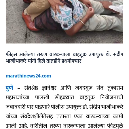
फीट्स आलेल्या तरुण वारकऱ्याला वाहतूक उपायुक्त डॉ. संदीप
भाजीभाकरे यांनी दिले तातडीने प्रथमोपचार
marathinews24.com
पुणे
– संतश्रेष्ठ ज्ञानेश्वर आणि जगदगुरू संत तुकाराम
महाराजांच्या पालखी सोहळ्यात वाहतूक नियोजनाची
जबाबदारी पार पाडणारे पोलीस उपायुक्त डॉ. संदीप भाजीभाकरे
यांच्या संवदेशशीलेतेसह तत्परता एका वारकर्‍याच्या कामी
आली आहे. वारीतील तरूण वारकर्‍याला आलेल्या फीटमुळे