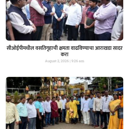
सीओईपीमधील वसतिगृहाची क्षमता वाढविण्याचा आराखडा सादर
करा
August 2, 2026
9:26 am