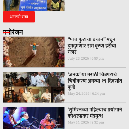
आणखी वाचा
मनोरंजन
“पाच फुटाचा बच्चन” मधून
दुमदुमणार राम कृष्ण हरीचा
गजर
July 25, 2026
6:55 pm
‘जनक’ या मराठी चित्रपटाचे
चित्रीकरण अवघ्या १९ दिवसांत
पूर्ण!
May 24, 2026
6:24 pm
‘सुमिरनच्या पहिल्याच प्रयोगाने
कोथरुडकर मंत्रमुग्ध
May 14, 2026
9:32 pm