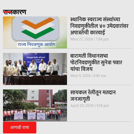
राजकारण
स्थानिक स्वराज्य संस्थांच्या
निवडणुकीतील ४० उमेदवारांवर
अपात्रतेची कारवाई
May 27, 2026
7:54 pm
बारामती विधानसभा
पोटनिवडणुकीत सुनेत्रा पवार
यांचा विजय
May 5, 2026
5:49 am
सायकल रॅलीतून मतदान
जनजागृती
April 20, 2026
5:18 pm
आणखी वाचा