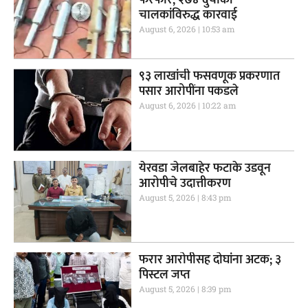
फेरफार; २७४ दुचाकी
चालकांविरुद्ध कारवाई
August 6, 2026
10:53 am
९३ लाखांची फसवणूक प्रकरणात
पसार आरोपींना पकडले
August 6, 2026
10:22 am
येरवडा जेलबाहेर फटाके उडवून
आरोपीचे उदात्तीकरण
August 5, 2026
8:43 pm
फरार आरोपीसह दोघांना अटक; ३
पिस्टल जप्त
August 5, 2026
8:39 pm