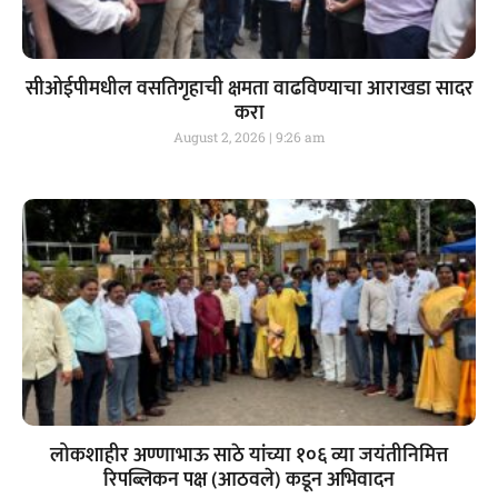
सीओईपीमधील वसतिगृहाची क्षमता वाढविण्याचा आराखडा सादर
करा
August 2, 2026
9:26 am
लोकशाहीर अण्णाभाऊ साठे यांच्या १०६ व्या जयंतीनिमित्त
रिपब्लिकन पक्ष (आठवले) कडून अभिवादन