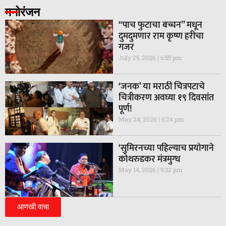
मनोरंजन
“पाच फुटाचा बच्चन” मधून
दुमदुमणार राम कृष्ण हरीचा
गजर
July 25, 2026
6:55 pm
‘जनक’ या मराठी चित्रपटाचे
चित्रीकरण अवघ्या १९ दिवसांत
पूर्ण!
May 24, 2026
6:24 pm
‘सुमिरनच्या पहिल्याच प्रयोगाने
कोथरुडकर मंत्रमुग्ध
May 14, 2026
9:32 pm
आणखी वाचा