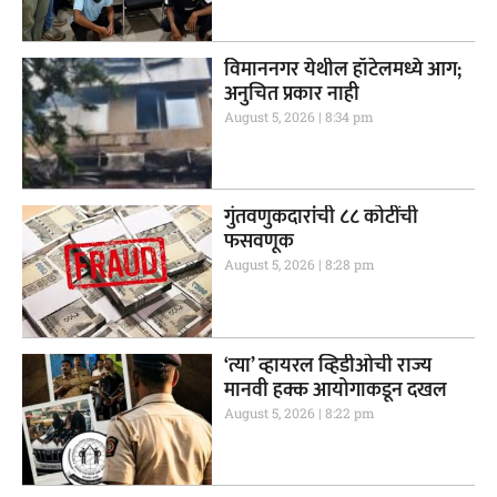
विमाननगर येथील हॉटेलमध्ये आग;
अनुचित प्रकार नाही
August 5, 2026
8:34 pm
गुंतवणुकदारांची ८८ कोटींची
फसवणूक
August 5, 2026
8:28 pm
‘त्या’ व्हायरल व्हिडीओची राज्य
मानवी हक्क आयोगाकडून दखल
August 5, 2026
8:22 pm