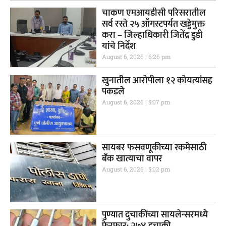
चाकण एमआयडीसी परिसरातील
सर्व रस्ते २५ ऑगस्टपर्यंत खड्डेमुक्त
करा – जिल्हाधिकारी जितेंद्र डुडी
यांचे निर्देश
August 6, 2026
6:26 pm
खुनातील आरोपीला १२ कोयत्यांसह
पकडले
August 6, 2026
5:07 pm
सायबर फसवणूकीच्या रकमेसाठी
बँक खात्याचा वापर
August 6, 2026
5:02 pm
पुण्यात दुचाकींच्या सायलेन्सरमध्ये