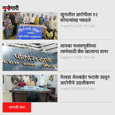
गुन्हेगारी
खुनातील आरोपीला १२
कोयत्यांसह पकडले
August 6, 2026
5:07 pm
सायबर फसवणूकीच्या
रकमेसाठी बँक खात्याचा वापर
August 6, 2026
5:02 pm
येरवडा जेलबाहेर फटाके उडवून
आरोपीचे उदात्तीकरण
August 5, 2026
8:43 pm
आणखी वाचा