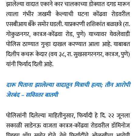
झालेल्या वादात एकाने कार चालकाच्या डोक्यात दगड मारून
त्याला गंभीर जखमी केल्याची घटना कोंढवा रोडवरील
एसबीआय बँके समोर घडली. याप्रकरणी शशिकांत बळछत्रे (रा.
गोकुळनगर, कात्रज-कोंढवा रोड, पुणे) याच्यावर येवलेवाडी
पोलिस ठाण्यात गुन्हा दाखल करण्यात आला आहे. याबाबत
दिलीप कचरू केदार (वय ३८, रा. सुखसागरनगर, कात्रज, पुणे)
यांनी फिर्याद दिली आहे.
दारू पिताना झालेल्या वादातून मित्राची हत्या; तीन आरोपी
जेरबंद – सविस्तर बातमी
पोलिसांनी दिलेल्या माहितीनुसार, फिर्यादी हे दि. २२ जूनला
सकाळी साडेनऊ वाजता कात्रज-कोंढवा रोडवरील डॉमिनोज
पिझ्झा शॉप समोर होते. तेथे फिर्यादींचे ओळखीचा आरोपी