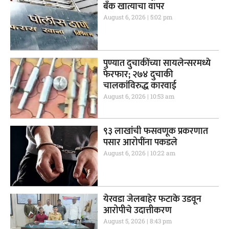
बँक खात्याचा वापर
August 6, 2026
5:02 pm
पुण्यात दुचाकींच्या सायलेन्सरमध्ये
फेरफार; २७४ दुचाकी
चालकांविरुद्ध कारवाई
August 6, 2026
10:53 am
९३ लाखांची फसवणूक प्रकरणात
पसार आरोपींना पकडले
August 6, 2026
10:22 am
येरवडा जेलबाहेर फटाके उडवून
आरोपीचे उदात्तीकरण
August 5, 2026
8:43 pm