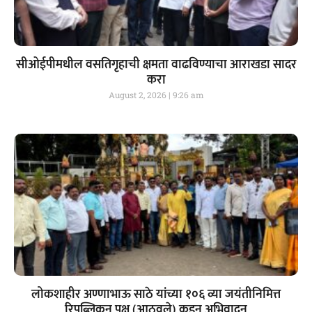
सीओईपीमधील वसतिगृहाची क्षमता वाढविण्याचा आराखडा सादर
करा
August 2, 2026
9:26 am
लोकशाहीर अण्णाभाऊ साठे यांच्या १०६ व्या जयंतीनिमित्त
रिपब्लिकन पक्ष (आठवले) कडून अभिवादन