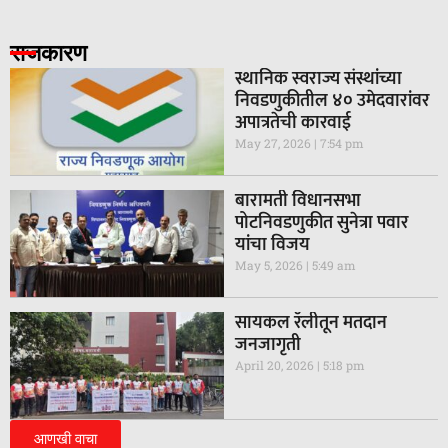
राजकारण
स्थानिक स्वराज्य संस्थांच्या
निवडणुकीतील ४० उमेदवारांवर
अपात्रतेची कारवाई
May 27, 2026
7:54 pm
बारामती विधानसभा
पोटनिवडणुकीत सुनेत्रा पवार
यांचा विजय
May 5, 2026
5:49 am
सायकल रॅलीतून मतदान
जनजागृती
April 20, 2026
5:18 pm
आणखी वाचा