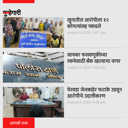
गुन्हेगारी
खुनातील आरोपीला १२
कोयत्यांसह पकडले
August 6, 2026
5:07 pm
सायबर फसवणूकीच्या
रकमेसाठी बँक खात्याचा वापर
August 6, 2026
5:02 pm
येरवडा जेलबाहेर फटाके उडवून
आरोपीचे उदात्तीकरण
August 5, 2026
8:43 pm
आणखी वाचा