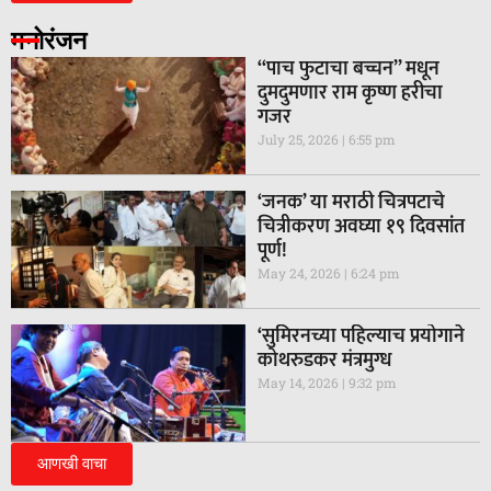
मनोरंजन
“पाच फुटाचा बच्चन” मधून
दुमदुमणार राम कृष्ण हरीचा
गजर
July 25, 2026
6:55 pm
‘जनक’ या मराठी चित्रपटाचे
चित्रीकरण अवघ्या १९ दिवसांत
पूर्ण!
May 24, 2026
6:24 pm
‘सुमिरनच्या पहिल्याच प्रयोगाने
कोथरुडकर मंत्रमुग्ध
May 14, 2026
9:32 pm
आणखी वाचा