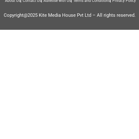
About Us
Contact Us
Advetise with Us
Terms and Conditions
Privacy Policy
Copyright@2025 Kite Media House Pvt Ltd – All rights reserved.