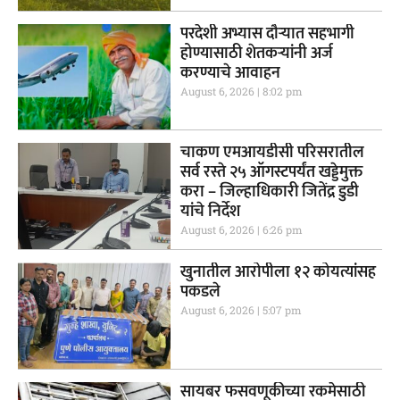
परदेशी अभ्यास दौऱ्यात सहभागी
होण्यासाठी शेतकऱ्यांनी अर्ज
करण्याचे आवाहन
August 6, 2026
8:02 pm
चाकण एमआयडीसी परिसरातील
सर्व रस्ते २५ ऑगस्टपर्यंत खड्डेमुक्त
करा – जिल्हाधिकारी जितेंद्र डुडी
यांचे निर्देश
August 6, 2026
6:26 pm
खुनातील आरोपीला १२ कोयत्यांसह
पकडले
August 6, 2026
5:07 pm
सायबर फसवणूकीच्या रकमेसाठी