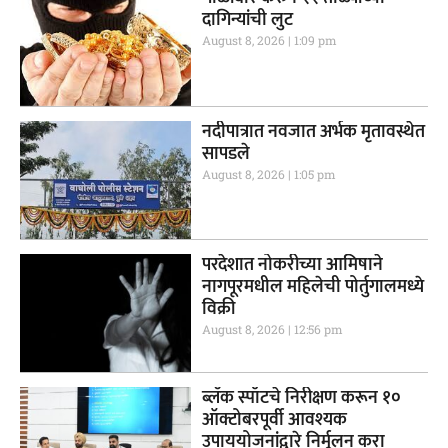
दागिन्यांची लुट
August 8, 2026
1:09 pm
नदीपात्रात नवजात अर्भक मृतावस्थेत
सापडले
August 8, 2026
1:05 pm
परदेशात नोकरीच्या आमिषाने
नागपूरमधील महिलेची पोर्तुगालमध्ये
विक्री
August 8, 2026
12:56 pm
ब्लॅक स्पॉटचे निरीक्षण करून १०
ऑक्टोबरपूर्वी आवश्यक
उपाययोजनांद्वारे निर्मूलन करा