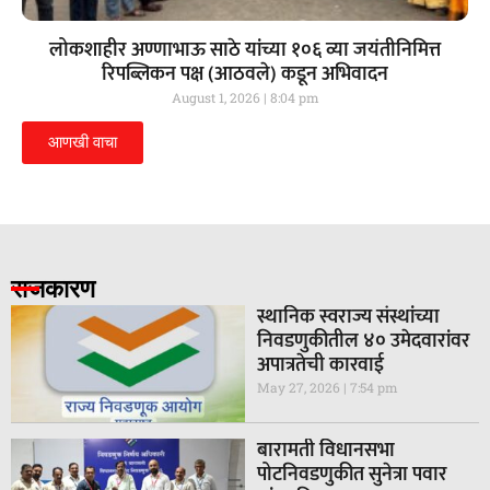
लोकशाहीर अण्णाभाऊ साठे यांच्या १०६ व्या जयंतीनिमित्त
रिपब्लिकन पक्ष (आठवले) कडून अभिवादन
August 1, 2026
8:04 pm
आणखी वाचा
राजकारण
स्थानिक स्वराज्य संस्थांच्या
निवडणुकीतील ४० उमेदवारांवर
अपात्रतेची कारवाई
May 27, 2026
7:54 pm
बारामती विधानसभा
पोटनिवडणुकीत सुनेत्रा पवार