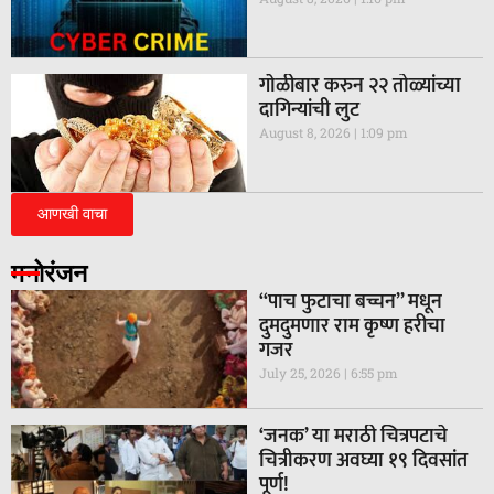
गाेळीबार करुन २२ तोळ्यांच्या
दागिन्यांची लुट
August 8, 2026
1:09 pm
आणखी वाचा
मनोरंजन
“पाच फुटाचा बच्चन” मधून
दुमदुमणार राम कृष्ण हरीचा
गजर
July 25, 2026
6:55 pm
‘जनक’ या मराठी चित्रपटाचे
चित्रीकरण अवघ्या १९ दिवसांत
पूर्ण!