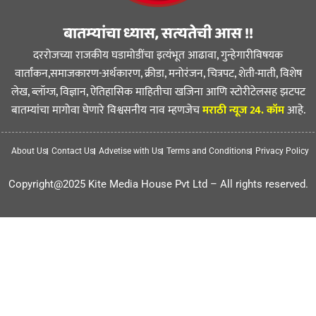
बातम्यांचा ध्यास, सत्यतेची आस !!
दररोजच्या राजकीय घडामोडींचा इत्यंभूत आढावा, गुन्हेगारीविषयक
वार्तांकन,समाजकारण-अर्थकारण, क्रीडा, मनोरंजन, चित्रपट, शेती-माती, विशेष
लेख, ब्लॉग्ज, विज्ञान, ऐतिहासिक माहितीचा खजिना आणि स्टोरीटेलसह झटपट
बातम्यांचा मागोवा घेणारे विश्वसनीय नाव म्हणजेच
मराठी न्यूज 24. कॉम
आहे.
About Us
Contact Us
Advetise with Us
Terms and Conditions
Privacy Policy
Copyright@2025 Kite Media House Pvt Ltd – All rights reserved.