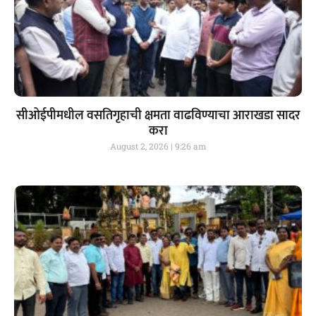
सीओईपीमधील वसतिगृहाची क्षमता वाढविण्याचा आराखडा सादर
करा
August 2, 2026
9:26 am