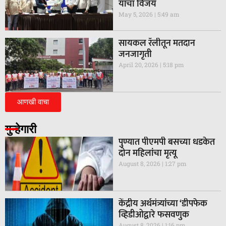
यांचा विजय
May 5, 2026
5:49 am
सायकल रॅलीतून मतदान
जनजागृती
April 20, 2026
5:18 pm
आणखी वाचा
गुन्हेगारी
पुण्यात पीएमपी बसच्या धडकेत
दोन महिलांचा मृत्यू
August 8, 2026
1:27 pm
केंद्रीय अर्थमंत्र्यांच्या ‘डीपफेक
व्हिडीओद्वारे फसवणुक
August 8, 2026
1:16 pm