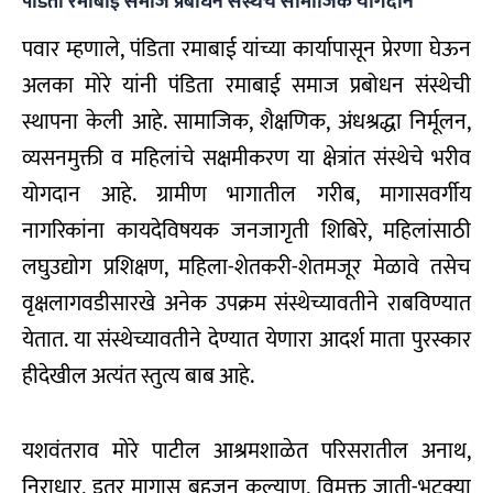
पंडिता रमाबाई समाज प्रबोधन संस्थेचे सामाजिक योगदान
पवार म्हणाले, पंडिता रमाबाई यांच्या कार्यापासून प्रेरणा घेऊन
अलका मोरे यांनी पंडिता रमाबाई समाज प्रबोधन संस्थेची
स्थापना केली आहे. सामाजिक, शैक्षणिक, अंधश्रद्धा निर्मूलन,
व्यसनमुक्ती व महिलांचे सक्षमीकरण या क्षेत्रांत संस्थेचे भरीव
योगदान आहे. ग्रामीण भागातील गरीब, मागासवर्गीय
नागरिकांना कायदेविषयक जनजागृती शिबिरे, महिलांसाठी
लघुउद्योग प्रशिक्षण, महिला-शेतकरी-शेतमजूर मेळावे तसेच
वृक्षलागवडीसारखे अनेक उपक्रम संस्थेच्यावतीने राबविण्यात
येतात. या संस्थेच्यावतीने देण्यात येणारा आदर्श माता पुरस्कार
हीदेखील अत्यंत स्तुत्य बाब आहे.
यशवंतराव मोरे पाटील आश्रमशाळेत परिसरातील अनाथ,
निराधार, इतर मागास बहुजन कल्याण, विमुक्त जाती-भटक्या