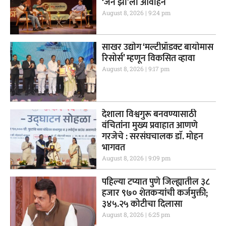
‘जेन झी’ला आवाहन
August 8, 2026
9:24 pm
साखर उद्योग ‘मल्टीप्रॉडक्ट बायोमास
रिसोर्स’ म्हणून विकसित व्हावा
August 8, 2026
9:17 pm
देशाला विश्वगुरू बनवण्यासाठी
वंचितांना मुख्य प्रवाहात आणणे
गरजेचे : सरसंघचालक डाॅ. मोहन
भागवत
August 8, 2026
9:09 pm
पहिल्या टप्यात पुणे जिल्ह्यातील ३८
हजार ९७० शेतकऱ्यांची कर्जमुक्ती;
३४५.२५ कोटीचा दिलासा
August 8, 2026
6:25 pm