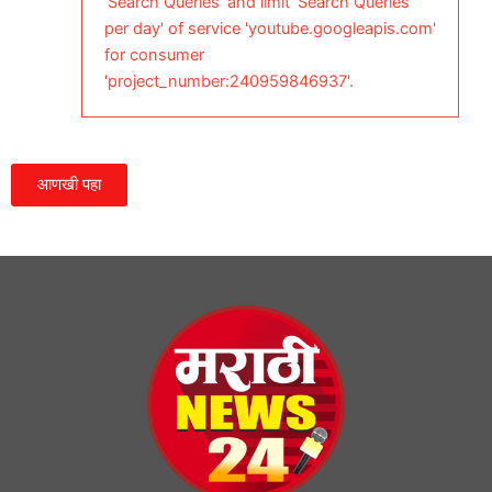
'Search Queries' and limit 'Search Queries
per day' of service 'youtube.googleapis.com'
for consumer
'project_number:240959846937'.
आणखी पहा