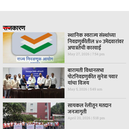
राजकारण
स्थानिक स्वराज्य संस्थांच्या
निवडणुकीतील ४० उमेदवारांवर
अपात्रतेची कारवाई
May 27, 2026
7:54 pm
बारामती विधानसभा
पोटनिवडणुकीत सुनेत्रा पवार
यांचा विजय
May 5, 2026
5:49 am
सायकल रॅलीतून मतदान
जनजागृती
April 20, 2026
5:18 pm