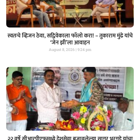
स्वतःचे व्हिजन ठेवा, सद्विवेकाला फॉलो करा! – तुकाराम मुंढे यांचे
‘जेन झी’ला आवाहन
August 8, 2026
9:24 pm
२२ वर्षे सीआरपीएफमध्ये देशसेवा बजावलेल्या सागर भरगुडे यांचा