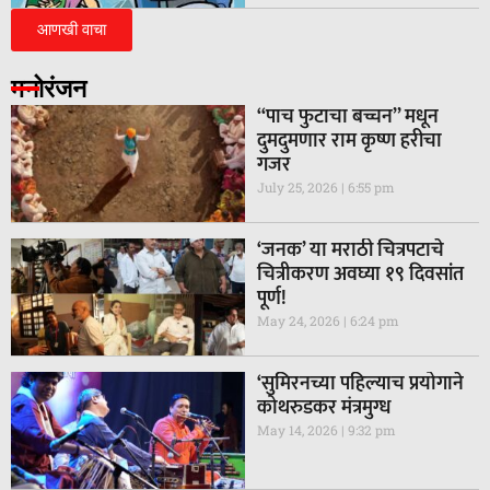
आणखी वाचा
मनोरंजन
“पाच फुटाचा बच्चन” मधून
दुमदुमणार राम कृष्ण हरीचा
गजर
July 25, 2026
6:55 pm
‘जनक’ या मराठी चित्रपटाचे
चित्रीकरण अवघ्या १९ दिवसांत
पूर्ण!
May 24, 2026
6:24 pm
‘सुमिरनच्या पहिल्याच प्रयोगाने
कोथरुडकर मंत्रमुग्ध
May 14, 2026
9:32 pm