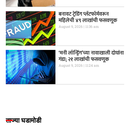
बनावट ट्रेडिंग प्लॅटफॉर्मवरून
महिलेची ४९ लाखांची फसवणूक
August 9, 2026
11:36 am
‘मनी लॉन्ड्रिंग’च्या नावाखाली दोघांना
गंडा; २१ लाखांची फसवणूक
August 9, 2026
11:24 am
ताज्या घडामोडी