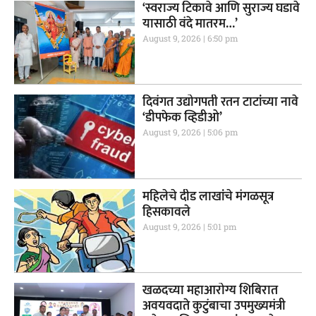
‘स्वराज्य टिकावे आणि सुराज्य घडावे
यासाठी वंदे मातरम…’
August 9, 2026
6:50 pm
दिवंगत उद्योगपती रतन टाटांच्या नावे
‘डीपफेक व्हिडीओ’
August 9, 2026
5:06 pm
महिलेचे दीड लाखांचे मंगळसूत्र
हिसकावले
August 9, 2026
5:01 pm
खळदच्या महाआरोग्य शिबिरात
अवयवदाते कुटुंबाचा उपमुख्यमंत्री