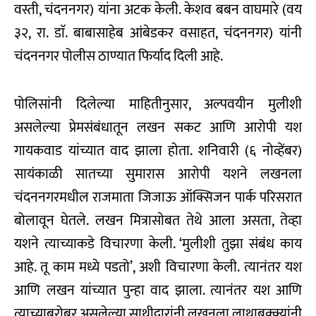
वस्ती, चंदननगर) यांना अटक केली. केशव बबन वाघमारे (वय
३२, रा. डाॅ. बाबासाहेब आंबेडकर वसाहत, चंदननगर) यांनी
चंदननगर पोलीस ठाण्यात फिर्याद दिली आहे.
पोलिसांनी दिलेल्या माहितीनुसार, अल्पवयीन मुलीशी
असलेल्या प्रेमसंबंधातून लखन सकट आणि आरोपी यश
गायकवाड यांच्यात वाद झाला होता. शनिवारी (६ नोव्हेंबर)
सायंकाळी सातच्या सुमारास आरोपी यशने लखनला
चंदननगरमधील राजमाता जिजाऊ ऑक्सिजन पार्क परिसरात
बोलावून घेतले. लखन मित्रासाेबत तेथे आला असता, तेव्हा
यशने त्याच्याकडे विचारणा केली. ‘मुलीशी तुझा संबंध काय
आहे. तू काम मध्ये पडतो’, अशी विचारणा केली. त्यानंतर यश
आणि लखन यांच्यात पुन्हा वाद झाला. त्यानंतर यश आणि
त्याच्याबरोबर असलेल्या साथीदारांनी लखनला लाथाबुक्क्यांनी