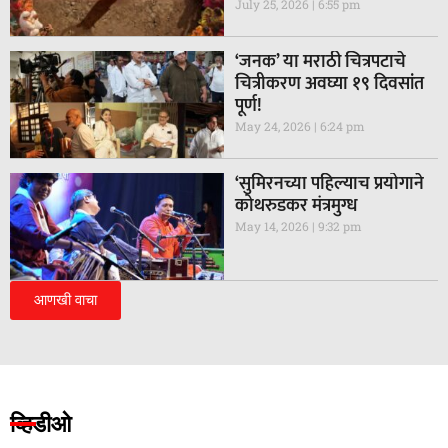
July 25, 2026
6:55 pm
‘जनक’ या मराठी चित्रपटाचे
चित्रीकरण अवघ्या १९ दिवसांत
पूर्ण!
May 24, 2026
6:24 pm
‘सुमिरनच्या पहिल्याच प्रयोगाने
कोथरुडकर मंत्रमुग्ध
May 14, 2026
9:32 pm
आणखी वाचा
व्हिडीओ