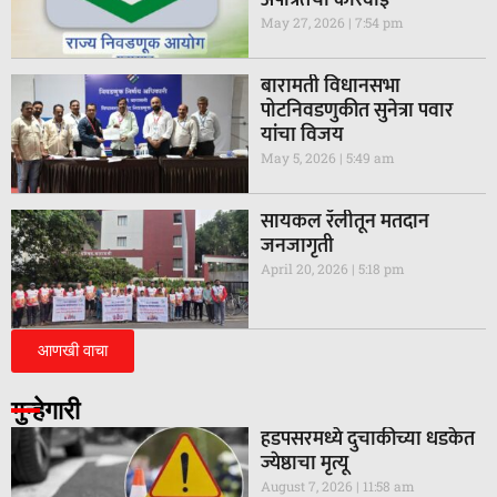
अपात्रतेची कारवाई
May 27, 2026
7:54 pm
बारामती विधानसभा
पोटनिवडणुकीत सुनेत्रा पवार
यांचा विजय
May 5, 2026
5:49 am
सायकल रॅलीतून मतदान
जनजागृती
April 20, 2026
5:18 pm
आणखी वाचा
गुन्हेगारी
हडपसरमध्ये दुचाकीच्या धडकेत
ज्येष्ठाचा मृत्यू
August 7, 2026
11:58 am