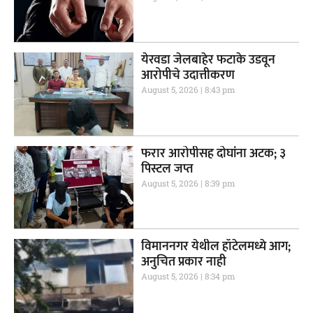
येरवडा जेलबाहेर फटाके उडवून
आरोपीचे उदात्तीकरण
August 5, 2026
8:43 pm
फरार आरोपीसह दोघांना अटक; ३
पिस्टल जप्त
August 5, 2026
8:39 pm
विमाननगर येथील हॉटेलमध्ये आग;
अनुचित प्रकार नाही
August 5, 2026
8:34 pm