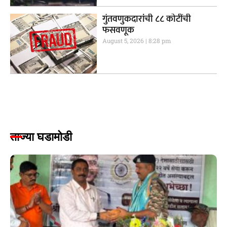
गुंतवणुकदारांची ८८ कोटींची
फसवणूक
August 5, 2026
8:28 pm
ताज्या घडामोडी