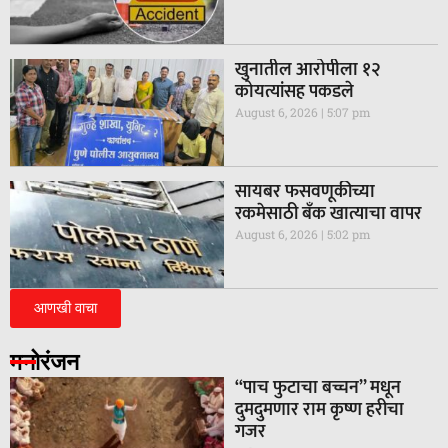
खुनातील आरोपीला १२
कोयत्यांसह पकडले
August 6, 2026
5:07 pm
सायबर फसवणूकीच्या
रकमेसाठी बँक खात्याचा वापर
August 6, 2026
5:02 pm
आणखी वाचा
मनोरंजन
“पाच फुटाचा बच्चन” मधून
दुमदुमणार राम कृष्ण हरीचा
गजर