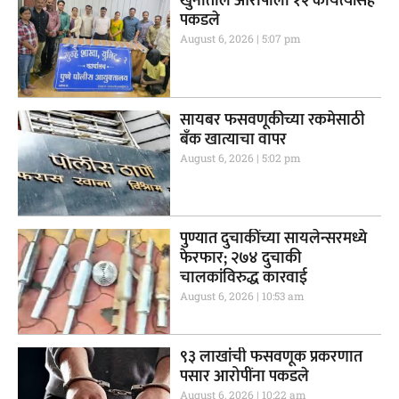
खुनातील आरोपीला १२ कोयत्यांसह
पकडले
August 6, 2026
5:07 pm
सायबर फसवणूकीच्या रकमेसाठी
बँक खात्याचा वापर
August 6, 2026
5:02 pm
पुण्यात दुचाकींच्या सायलेन्सरमध्ये
फेरफार; २७४ दुचाकी
चालकांविरुद्ध कारवाई
August 6, 2026
10:53 am
९३ लाखांची फसवणूक प्रकरणात
पसार आरोपींना पकडले
August 6, 2026
10:22 am