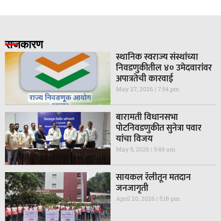
राजकारण
स्थानिक स्वराज्य संस्थांच्या
निवडणुकीतील ४० उमेदवारांवर
अपात्रतेची कारवाई
May 27, 2026
7:54 pm
बारामती विधानसभा
पोटनिवडणुकीत सुनेत्रा पवार
यांचा विजय
May 5, 2026
5:49 am
सायकल रॅलीतून मतदान
जनजागृती
April 20, 2026
5:18 pm