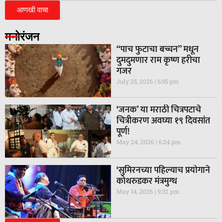
आणखी वाचा
मनोरंजन
“पाच फुटाचा बच्चन” मधून
दुमदुमणार राम कृष्ण हरीचा
गजर
July 25, 2026
6:55 pm
‘जनक’ या मराठी चित्रपटाचे
चित्रीकरण अवघ्या १९ दिवसांत
पूर्ण!
May 24, 2026
6:24 pm
‘सुमिरनच्या पहिल्याच प्रयोगाने
कोथरुडकर मंत्रमुग्ध
May 14, 2026
9:32 pm