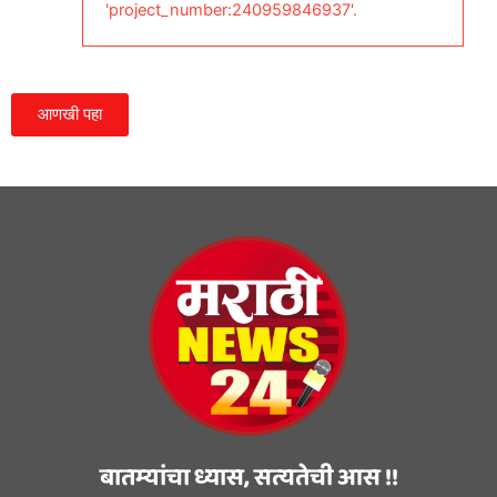
'project_number:240959846937'.
आणखी पहा
बातम्यांचा ध्यास, सत्यतेची आस !!