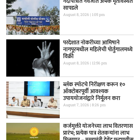
नदीपात्रात नवजात अर्भक मृतावस्थेत
सापडले
August 8, 2026
1:05 pm
परदेशात नोकरीच्या आमिषाने
नागपूरमधील महिलेची पोर्तुगालमध्ये
विक्री
August 8, 2026
12:56 pm
ब्लॅक स्पॉटचे निरीक्षण करून १०
ऑक्टोबरपूर्वी आवश्यक
उपाययोजनांद्वारे निर्मूलन करा
August 7, 2026
8:26 pm
कर्जमुक्ती योजनेच्या लाभ वितरणास
प्रारंभ; प्रत्येक पात्र शेतकऱ्यांना लाभ
मिळणार – मुख्यमंत्री देवेंद्र फडणवीस