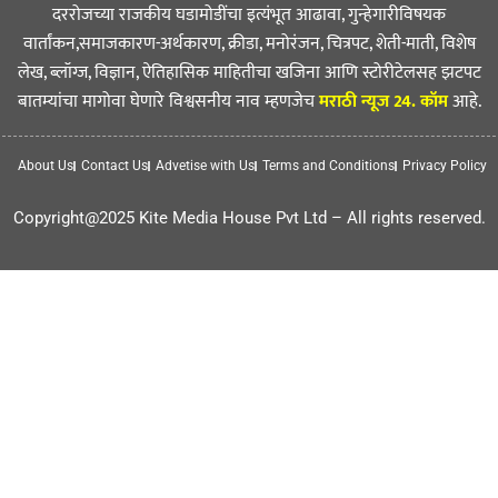
दररोजच्या राजकीय घडामोडींचा इत्यंभूत आढावा, गुन्हेगारीविषयक
वार्तांकन,समाजकारण-अर्थकारण, क्रीडा, मनोरंजन, चित्रपट, शेती-माती, विशेष
लेख, ब्लॉग्ज, विज्ञान, ऐतिहासिक माहितीचा खजिना आणि स्टोरीटेलसह झटपट
बातम्यांचा मागोवा घेणारे विश्वसनीय नाव म्हणजेच
मराठी न्यूज 24. कॉम
आहे.
About Us
Contact Us
Advetise with Us
Terms and Conditions
Privacy Policy
Copyright@2025 Kite Media House Pvt Ltd – All rights reserved.