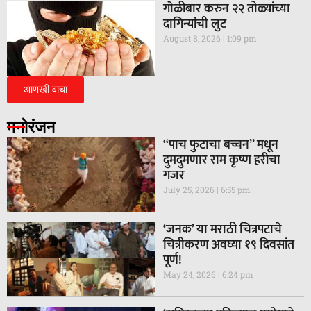
गाेळीबार करुन २२ तोळ्यांच्या
दागिन्यांची लुट
August 8, 2026
1:09 pm
आणखी वाचा
मनोरंजन
“पाच फुटाचा बच्चन” मधून
दुमदुमणार राम कृष्ण हरीचा
गजर
July 25, 2026
6:55 pm
‘जनक’ या मराठी चित्रपटाचे
चित्रीकरण अवघ्या १९ दिवसांत
पूर्ण!
May 24, 2026
6:24 pm