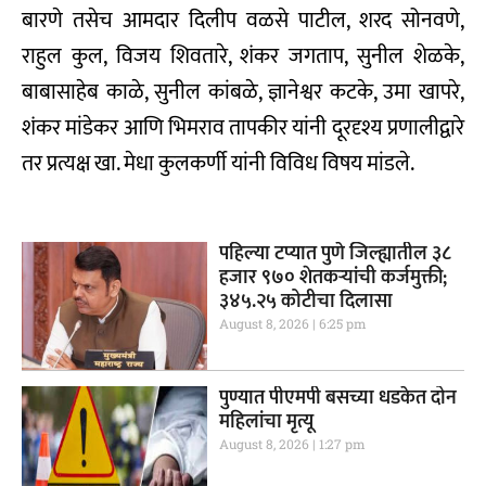
बारणे तसेच आमदार दिलीप वळसे पाटील, शरद सोनवणे,
राहुल कुल, विजय शिवतारे, शंकर जगताप, सुनील शेळके,
बाबासाहेब काळे, सुनील कांबळे, ज्ञानेश्वर कटके, उमा खापरे,
शंकर मांडेकर आणि भिमराव तापकीर यांनी दूरदृश्य प्रणालीद्वारे
तर प्रत्यक्ष खा. मेधा कुलकर्णी यांनी विविध विषय मांडले.
पहिल्या टप्यात पुणे जिल्ह्यातील ३८
हजार ९७० शेतकऱ्यांची कर्जमुक्ती;
३४५.२५ कोटीचा दिलासा
August 8, 2026
6:25 pm
पुण्यात पीएमपी बसच्या धडकेत दोन
महिलांचा मृत्यू
August 8, 2026
1:27 pm