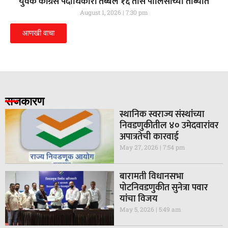
युवक काँग्रेस पदाधिकारी तब्बल १६ तास पोलिसांच्या ताब्यात
August 1, 2026
7:30 pm
आणखी वाचा
राजकारण
स्थानिक स्वराज्य संस्थांच्या
निवडणुकीतील ४० उमेदवारांवर
अपात्रतेची कारवाई
May 27, 2026
7:54 pm
बारामती विधानसभा
पोटनिवडणुकीत सुनेत्रा पवार
यांचा विजय
May 5, 2026
5:49 am