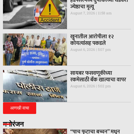
हडपसरमध्ये दुचाकीच्या धडकेत
ज्येष्ठाचा मृत्यू
August 7, 2026
11:58 am
खुनातील आरोपीला १२
कोयत्यांसह पकडले
August 6, 2026
5:07 pm
सायबर फसवणूकीच्या
रकमेसाठी बँक खात्याचा वापर
August 6, 2026
5:02 pm
आणखी वाचा
मनोरंजन
“पाच फुटाचा बच्चन” मधून