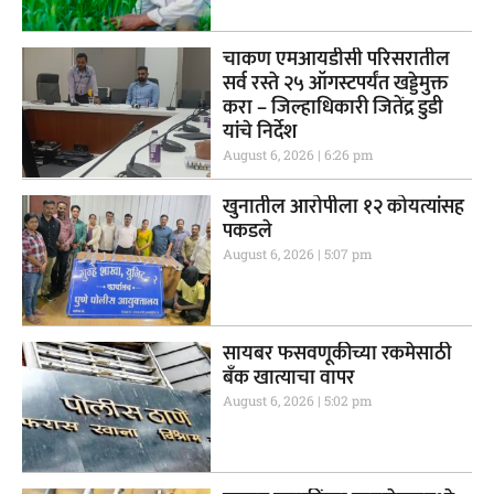
चाकण एमआयडीसी परिसरातील
सर्व रस्ते २५ ऑगस्टपर्यंत खड्डेमुक्त
करा – जिल्हाधिकारी जितेंद्र डुडी
यांचे निर्देश
August 6, 2026
6:26 pm
खुनातील आरोपीला १२ कोयत्यांसह
पकडले
August 6, 2026
5:07 pm
सायबर फसवणूकीच्या रकमेसाठी
बँक खात्याचा वापर
August 6, 2026
5:02 pm