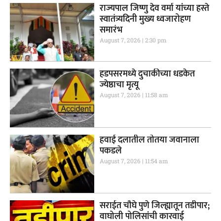
राज्यपाल जिष्णु देव वर्मा यांच्या हस्ते
स्वातंत्र्यदिनी मुख्य ध्वजारोहण
समारंभ
August 7, 2026
2:30 pm
हडपसरमध्ये दुचाकीच्या धडकेत
ज्येष्ठाचा मृत्यू
August 7, 2026
11:58 am
हवाई दलातील तोतया जवानाला
पकडले
August 7, 2026
11:54 am
सराईत चौघे पुणे जिल्ह्यातून तडीपार;
वाघोली पोलिसांची कारवाई