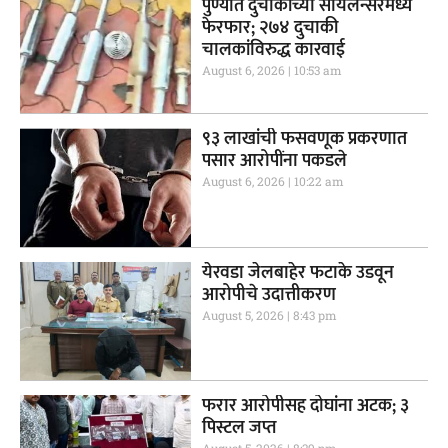
पुण्यात दुचाकींच्या सायलेन्सरमध्ये
फेरफार; २७४ दुचाकी
चालकांविरुद्ध कारवाई
August 6, 2026
10:53 am
९३ लाखांची फसवणूक प्रकरणात
पसार आरोपींना पकडले
August 6, 2026
10:22 am
येरवडा जेलबाहेर फटाके उडवून
आरोपीचे उदात्तीकरण
August 5, 2026
8:43 pm
फरार आरोपीसह दोघांना अटक; ३
पिस्टल जप्त
August 5, 2026
8:39 pm