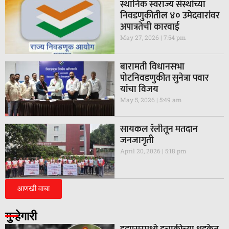
स्थानिक स्वराज्य संस्थांच्या
निवडणुकीतील ४० उमेदवारांवर
अपात्रतेची कारवाई
May 27, 2026
7:54 pm
बारामती विधानसभा
पोटनिवडणुकीत सुनेत्रा पवार
यांचा विजय
May 5, 2026
5:49 am
सायकल रॅलीतून मतदान
जनजागृती
April 20, 2026
5:18 pm
आणखी वाचा
गुन्हेगारी