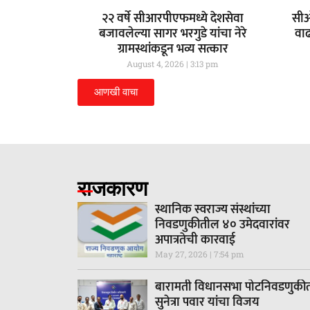
२२ वर्षे सीआरपीएफमध्ये देशसेवा
सीओ
बजावलेल्या सागर भरगुडे यांचा नेरे
वा
ग्रामस्थांकडून भव्य सत्कार
August 4, 2026
3:13 pm
आणखी वाचा
राजकारण
स्थानिक स्वराज्य संस्थांच्या
निवडणुकीतील ४० उमेदवारांवर
अपात्रतेची कारवाई
May 27, 2026
7:54 pm
बारामती विधानसभा पोटनिवडणुकी
सुनेत्रा पवार यांचा विजय