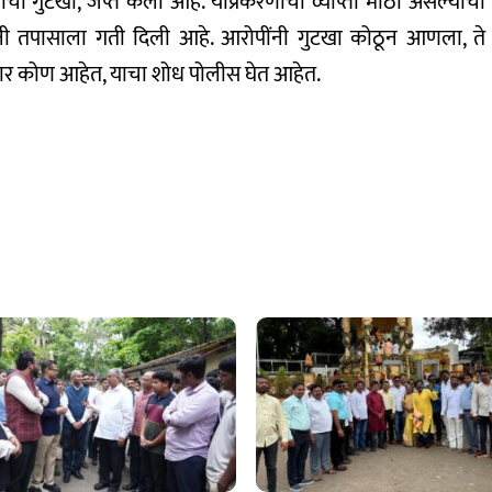
ांचा गुटखा, जप्त केला आहे. याप्रकरणाची व्याप्ती मोठी असल्याची
िसांनी तपासाला गती दिली आहे. आरोपींनी गुटखा कोठून आणला, ते
दार कोण आहेत, याचा शोध पोलीस घेत आहेत.