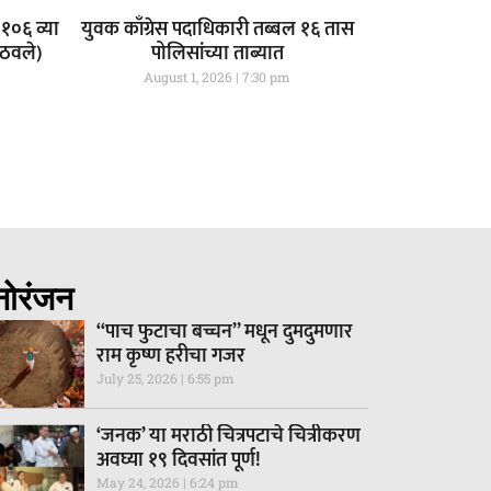
१०६ व्या
युवक काँग्रेस पदाधिकारी तब्बल १६ तास
आठवले)
पोलिसांच्या ताब्यात
August 1, 2026
7:30 pm
नोरंजन
“पाच फुटाचा बच्चन” मधून दुमदुमणार
राम कृष्ण हरीचा गजर
July 25, 2026
6:55 pm
‘जनक’ या मराठी चित्रपटाचे चित्रीकरण
अवघ्या १९ दिवसांत पूर्ण!
May 24, 2026
6:24 pm