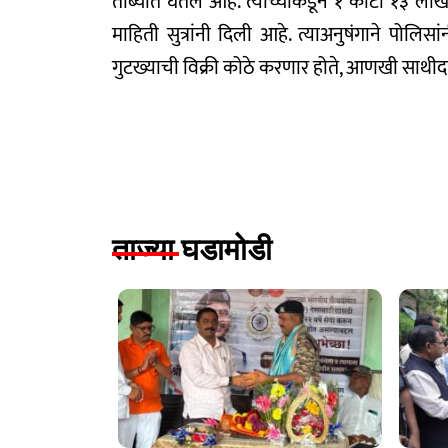
ताब्यात घेतले आहे. त्यांच्याकडून १ कोटी १३ लाख
माहिती सुत्रांनी दिली आहे. त्याअनुषंगाने पोल
गुटख्याची विक्री कोठे करणार होते, आणखी साथी
ताज्या घडामोडी