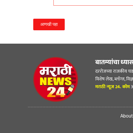
आणखी पहा
बातम्यांचा ध्या
दररोजच्या राजकीय घडाम
विशेष लेख, ब्लॉग्ज, व
मराठी न्यूज 24. कॉम
आ
About