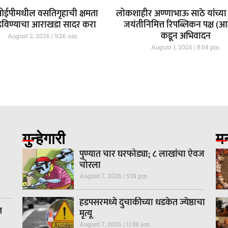
ईपीमधील वसतिगृहाची क्षमता
लोकशाहीर अण्णाभाऊ साठे यांच्या 
ढविण्याचा आराखडा सादर करा
जयंतीनिमित्त रिपब्लिकन पक्ष (
कडून अभिवादन
August 2, 2026
9:26 am
August 1, 2026
8:04 pm
गुन्हेगारी
म
पुण्यात चार घरफोड्या; ८ लाखांचा ऐवज
चोरला
August 7, 2026
5:19 pm
हडपसरमध्ये दुचाकीच्या धडकेत ज्येष्ठाचा
त
मृत्यू
August 7, 2026
11:58 am