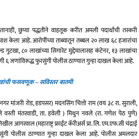
सतानाही, छुप्या पद्धतीने वाहतूक करीत अमली पदार्थांची तस्करी
्दापाश केला आहे. आरोपींच्या ताब्यातून तब्बल २० लाख ६८ हजारांचा
गुटखा, ८० लाखांच्या सिगारेट मुद्देमालासह कंटेनर, १३ लाखांचा
६ जणांविरूद्ध फुरसुंगी पोलीस ठाण्यात गुन्हा दाखल केला आहे.
० लाखांची फसवणूक – सविस्तर बातमी
र मांजरी रोड, हडपसर) मदनसिंग चित्तो राम (वय ३८ रा. सुराली,
े वस्ती मंतरवाडी, ता. हवेली ) मिथुन नवले (रा. गणेश पेठ पुणे)
खील आगरवाल (महाराष्ट्र फ्राईट कॅरीअर्स प्रा. लि. एम.एफ.सी चंद्राई
सुंगी पोलीस ठाण्यात गुन्हा दाखल केला आहे. पोलीस अमलदार