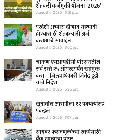
शेतकरी कर्जमुक्ती योजना–2026’
August 6, 2026
8:18 pm
परदेशी अभ्यास दौऱ्यात सहभागी
होण्यासाठी शेतकऱ्यांनी अर्ज
करण्याचे आवाहन
August 6, 2026
8:02 pm
चाकण एमआयडीसी परिसरातील
सर्व रस्ते २५ ऑगस्टपर्यंत खड्डेमुक्त
करा – जिल्हाधिकारी जितेंद्र डुडी
यांचे निर्देश
August 6, 2026
6:26 pm
खुनातील आरोपीला १२ कोयत्यांसह
पकडले
August 6, 2026
5:07 pm
सायबर फसवणूकीच्या रकमेसाठी
बँक खात्याचा वापर