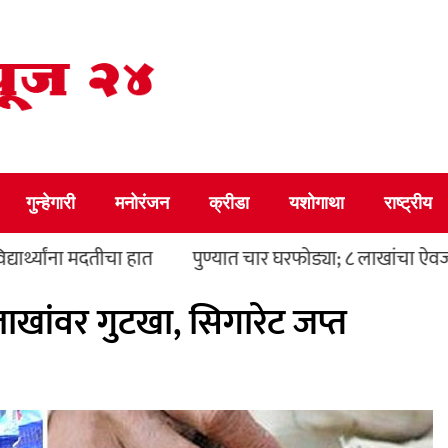
गुन्हेगारी
मनोरंजन
क्रीडा
यशोगाथा
राष्ट्रीय
मदतीचा हात
पुण्यात चार घरफोड्या; ८ लाखांचा ऐवज चोरला
ाखांवर गुटखा, सिगारेट जप्त