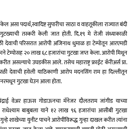
 असा पदार्थ,स्वादिष्ट सुपारीचा साठा व वाहतूकीला राज्यात बंदी
 गुटख्याची तस्करी केली जात होती. दि.१९ मे रोजी संध्याकाळी
रळी देवाची परिसरात आरोपी अजिनाथ धुमाळ हा टेम्पोतून आरएमडी
ाने टेम्पोसह २० लाख ६८ हजारांचा गुटखा जप्त केला. आरोपी मिथून
रीत असल्याचे उघडकीस आले. तसेच महाराष्ट्र फ्राईट कॅरीअर्स प्रा.
 उरळी देवाची हवेली याठिकाणी आरोप मदनसिंग राम हा दिल्लीतून
ेनरमधून गुटखा घेउन आला होता.
सी.) चंद्राई वेअर हाऊस गोडाऊनचा मॅनेजर दौलतराम जांगीड याच्या
 राधेश्याम बाबुबला याने १२ लाख ९६ हजारांचा आसीबी गुटखा
हे शाखेच्या युनीट पाचने आरोपींविरूद्ध गुन्हा दाखल करीत त्यांना