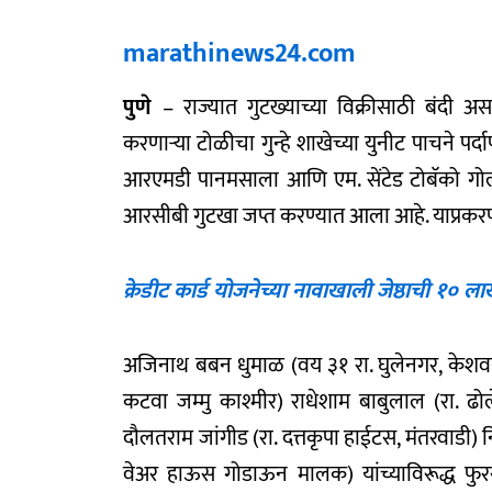
marathinews24.com
पुणे
– राज्यात गुटख्याच्या विक्रीसाठी बंदी अ
करणार्‍या टोळीचा गुन्हे शाखेच्या युनीट पाचने पर
आरएमडी पानमसाला आणि एम. सेंटेड टोबॅको गोल्ड 
आरसीबी गुटखा जप्त करण्यात आला आहे. याप्रकरणी 
क्रेडीट कार्ड योजनेच्या नावाखाली जेष्ठाची १
अजिनाथ बबन धुमाळ (वय ३१ रा. घुलेनगर, केशवनग
कटवा जम्मु काश्मीर) राधेशाम बाबुलाल (रा. ढोल
दौलतराम जांगीड (रा. दत्तकृपा हाईटस, मंतरवाडी) नि
वेअर हाऊस गोडाऊन मालक) यांच्याविरूद्ध फुर