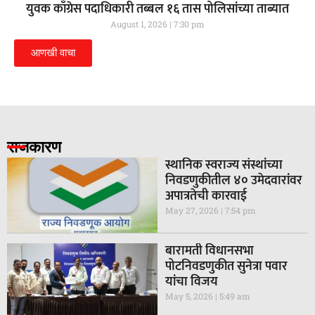
युवक काँग्रेस पदाधिकारी तब्बल १६ तास पोलिसांच्या ताब्यात
August 1, 2026
7:30 pm
आणखी वाचा
राजकारण
स्थानिक स्वराज्य संस्थांच्या
निवडणुकीतील ४० उमेदवारांवर
अपात्रतेची कारवाई
May 27, 2026
7:54 pm
बारामती विधानसभा
पोटनिवडणुकीत सुनेत्रा पवार
यांचा विजय
May 5, 2026
5:49 am