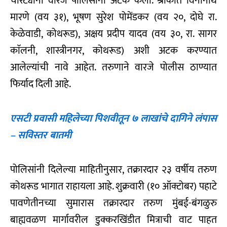
चोरट्यांना वारजे पोलिसांनी अटक केली. श्रीकांत विनानाथ
मारणे (वय ३१), भूषण सुरेश पोमेंडकर (वय २०, दोघे रा.
केळेवाडी, कोथरूड), अक्षय प्रदीप यादव (वय ३०, रा. सागर
काॅलनी, शास्त्रीनगर, कोथरूड) अशी अटक करण्यात
आलेल्यांची नावे आहेत. तरुणाने वारजे पोलीस ठाण्यात
फिर्याद दिली आहे.
एसटी प्रवासी महिलेच्या पिशवीतून ७ लाखांचे दागिने लंपास
– सविस्तर बातमी
पोलिसांनी दिलेल्या माहितीनुसार, तक्रारदार २३ वर्षीय तरुण
कोथरूड भागात राहायला आहे. शुक्रवारी (१० ऑक्टोबर) पहाटे
पावणेतीनच्या सुमारास तक्रारदार तरुण मुंबई-बंगळुरु
बाह्यवळण मार्गावरील डुक्करखिंडीत मित्राची वाट पाहत