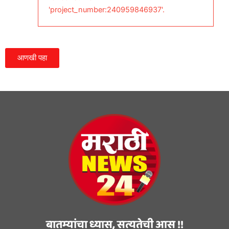
'project_number:240959846937'.
आणखी पहा
बातम्यांचा ध्यास, सत्यतेची आस !!