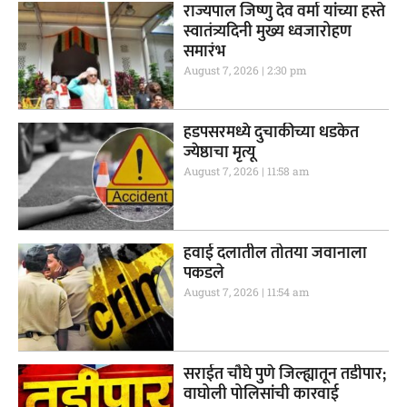
राज्यपाल जिष्णु देव वर्मा यांच्या हस्ते
स्वातंत्र्यदिनी मुख्य ध्वजारोहण
समारंभ
August 7, 2026
2:30 pm
हडपसरमध्ये दुचाकीच्या धडकेत
ज्येष्ठाचा मृत्यू
August 7, 2026
11:58 am
हवाई दलातील तोतया जवानाला
पकडले
August 7, 2026
11:54 am
सराईत चौघे पुणे जिल्ह्यातून तडीपार;
वाघोली पोलिसांची कारवाई