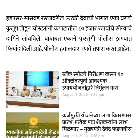
हडपसर-सासवड रस्त्यावरील ऊरळी देवाची भागात एका घराचे
कुलूप तोडून चोरट्यांनी कपाटातील ८० हजार रुपयांचे सोन्याचे
दागिने लांबविले. याबाबत एकाने फुरसुंगी पोलीस ठाण्यात
फिर्याद दिली आहे. पोलीस हवालदार वणवे तपास करत आहेत.
ब्लॅक स्पॉटचे निरीक्षण करून १०
ऑक्टोबरपूर्वी आवश्यक
उपाययोजनांद्वारे निर्मूलन करा
August 7, 2026
8:26 pm
कर्जमुक्ती योजनेच्या लाभ वितरणास
प्रारंभ; प्रत्येक पात्र शेतकऱ्यांना लाभ
मिळणार – मुख्यमंत्री देवेंद्र फडणवीस
August 7, 2026
7:38 pm