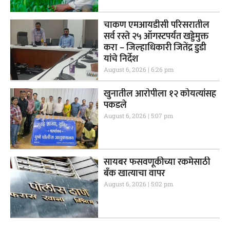
चाकण एमआयडीसी परिसरातील
सर्व रस्ते २५ ऑगस्टपर्यंत खड्डेमुक्त
करा – जिल्हाधिकारी जितेंद्र डुडी
यांचे निर्देश
August 6, 2026
6:26 pm
खुनातील आरोपीला १२ कोयत्यांसह
पकडले
August 6, 2026
5:07 pm
सायबर फसवणूकीच्या रकमेसाठी
बँक खात्याचा वापर
August 6, 2026
5:02 pm