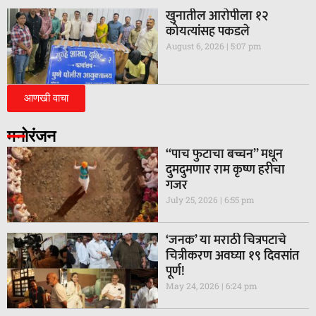
खुनातील आरोपीला १२
कोयत्यांसह पकडले
August 6, 2026
5:07 pm
आणखी वाचा
मनोरंजन
“पाच फुटाचा बच्चन” मधून
दुमदुमणार राम कृष्ण हरीचा
गजर
July 25, 2026
6:55 pm
‘जनक’ या मराठी चित्रपटाचे
चित्रीकरण अवघ्या १९ दिवसांत
पूर्ण!
May 24, 2026
6:24 pm