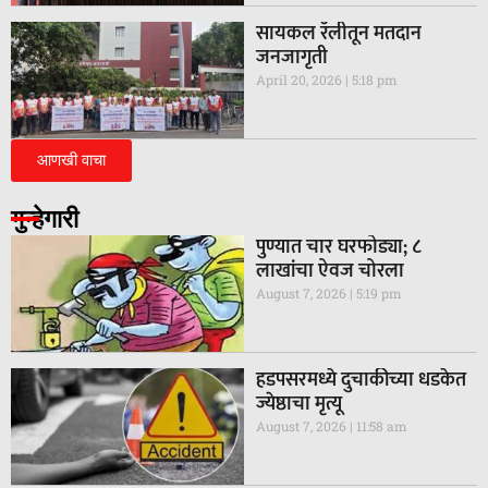
सायकल रॅलीतून मतदान
जनजागृती
April 20, 2026
5:18 pm
आणखी वाचा
गुन्हेगारी
पुण्यात चार घरफोड्या; ८
लाखांचा ऐवज चोरला
August 7, 2026
5:19 pm
हडपसरमध्ये दुचाकीच्या धडकेत
ज्येष्ठाचा मृत्यू
August 7, 2026
11:58 am