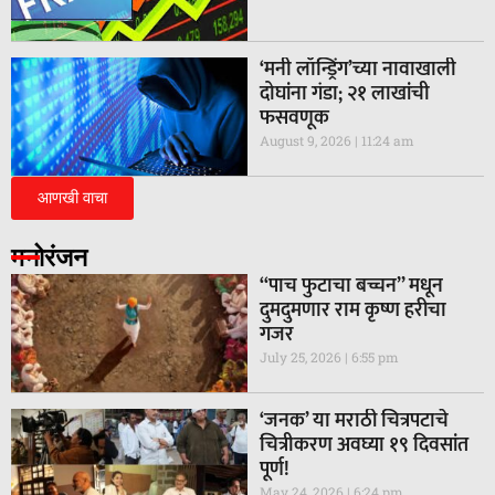
‘मनी लॉन्ड्रिंग’च्या नावाखाली
दोघांना गंडा; २१ लाखांची
फसवणूक
August 9, 2026
11:24 am
आणखी वाचा
मनोरंजन
“पाच फुटाचा बच्चन” मधून
दुमदुमणार राम कृष्ण हरीचा
गजर
July 25, 2026
6:55 pm
‘जनक’ या मराठी चित्रपटाचे
चित्रीकरण अवघ्या १९ दिवसांत
पूर्ण!
May 24, 2026
6:24 pm