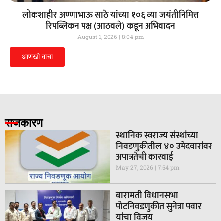
लोकशाहीर अण्णाभाऊ साठे यांच्या १०६ व्या जयंतीनिमित्त
रिपब्लिकन पक्ष (आठवले) कडून अभिवादन
August 1, 2026
8:04 pm
आणखी वाचा
राजकारण
स्थानिक स्वराज्य संस्थांच्या
निवडणुकीतील ४० उमेदवारांवर
अपात्रतेची कारवाई
May 27, 2026
7:54 pm
बारामती विधानसभा
पोटनिवडणुकीत सुनेत्रा पवार
यांचा विजय