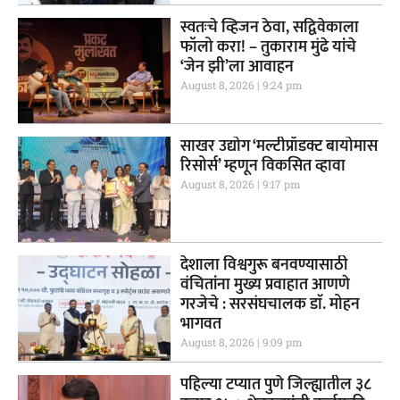
स्वतःचे व्हिजन ठेवा, सद्विवेकाला
फॉलो करा! – तुकाराम मुंढे यांचे
‘जेन झी’ला आवाहन
August 8, 2026
9:24 pm
साखर उद्योग ‘मल्टीप्रॉडक्ट बायोमास
रिसोर्स’ म्हणून विकसित व्हावा
August 8, 2026
9:17 pm
देशाला विश्वगुरू बनवण्यासाठी
वंचितांना मुख्य प्रवाहात आणणे
गरजेचे : सरसंघचालक डाॅ. मोहन
भागवत
August 8, 2026
9:09 pm
पहिल्या टप्यात पुणे जिल्ह्यातील ३८