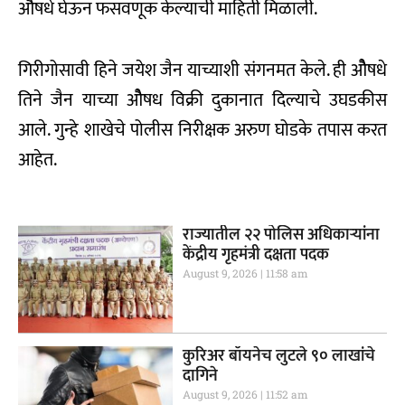
ओैषधे घेऊन फसवणूक केल्याची माहिती मिळाली.
गिरीगोसावी हिने जयेश जैन याच्याशी संगनमत केले. ही ओैषधे
तिने जैन याच्या ओैषध विक्री दुकानात दिल्याचे उघडकीस
आले. गुन्हे शाखेचे पोलीस निरीक्षक अरुण घोडके तपास करत
आहेत.
राज्यातील २२ पोलिस अधिकाऱ्यांना
केंद्रीय गृहमंत्री दक्षता पदक
August 9, 2026
11:58 am
कुरिअर बॉयनेच लुटले ९० लाखांचे
दागिने
August 9, 2026
11:52 am