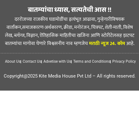
बातम्यांचा ध्यास, सत्यतेची आस !!
दररोजच्या राजकीय घडामोडींचा इत्यंभूत आढावा, गुन्हेगारीविषयक
वार्तांकन,समाजकारण-अर्थकारण, क्रीडा, मनोरंजन, चित्रपट, शेती-माती, विशेष
लेख, ब्लॉग्ज, विज्ञान, ऐतिहासिक माहितीचा खजिना आणि स्टोरीटेलसह झटपट
बातम्यांचा मागोवा घेणारे विश्वसनीय नाव म्हणजेच
मराठी न्यूज 24. कॉम
आहे.
About Us
Contact Us
Advetise with Us
Terms and Conditions
Privacy Policy
Copyright@2025 Kite Media House Pvt Ltd – All rights reserved.