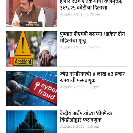
हजार ९७० शेतकऱ्यांची कर्जमुक्ती;
३४५.२५ कोटीचा दिलासा
August 8, 2026
6:25 pm
पुण्यात पीएमपी बसच्या धडकेत दोन
महिलांचा मृत्यू
August 8, 2026
1:27 pm
ज्येष्ठ नागरिकाची ४ लाख ४३ हजार
रुपयांची फसवणूक
August 8, 2026
1:23 pm
केंद्रीय अर्थमंत्र्यांच्या ‘डीपफेक
व्हिडीओद्वारे फसवणुक
August 8, 2026
1:16 pm