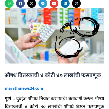
ओैषध वितरकाची ४ कोटी ४० लाखांची फसवणूक
marathinews24.com
पुणे
– दुबईत ओैषध निर्यात करण्याची बतावणी करुन ओैषध
वितरकाची ४ कोटी ४० लाखांची औषधे घेऊन फसवणूक