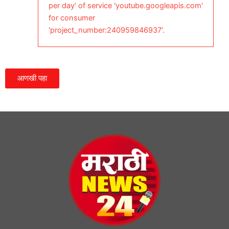
per day' of service 'youtube.googleapis.com'
for consumer
'project_number:240959846937'.
आणखी पहा