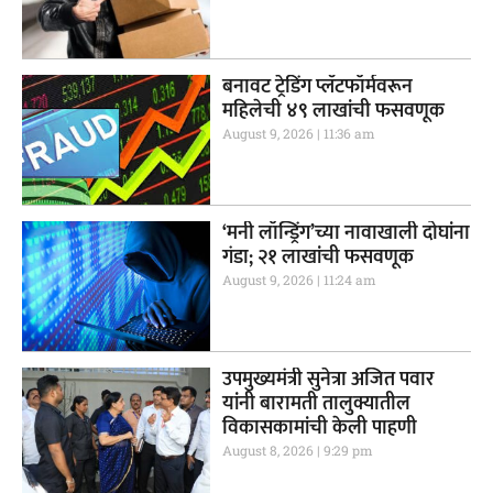
बनावट ट्रेडिंग प्लॅटफॉर्मवरून
महिलेची ४९ लाखांची फसवणूक
August 9, 2026
11:36 am
‘मनी लॉन्ड्रिंग’च्या नावाखाली दोघांना
गंडा; २१ लाखांची फसवणूक
August 9, 2026
11:24 am
उपमुख्यमंत्री सुनेत्रा अजित पवार
यांनी बारामती तालुक्यातील
विकासकामांची केली पाहणी
August 8, 2026
9:29 pm