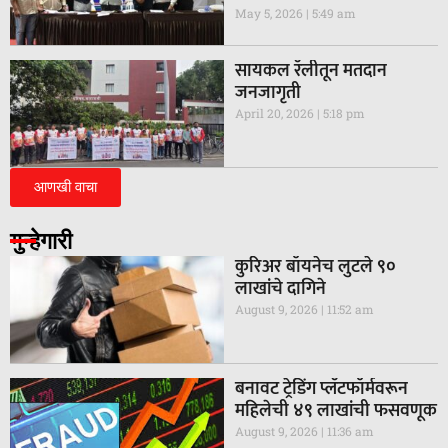
May 5, 2026
5:49 am
सायकल रॅलीतून मतदान
जनजागृती
April 20, 2026
5:18 pm
आणखी वाचा
गुन्हेगारी
कुरिअर बॉयनेच लुटले ९०
लाखांचे दागिने
August 9, 2026
11:52 am
बनावट ट्रेडिंग प्लॅटफॉर्मवरून
महिलेची ४९ लाखांची फसवणूक
August 9, 2026
11:36 am