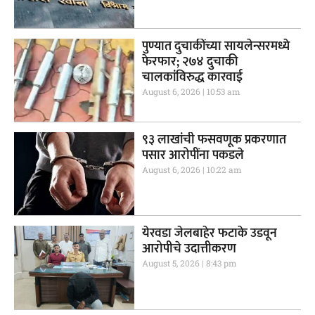
पुण्यात दुचाकींच्या सायलेन्सरमध्ये
फेरफार; २७४ दुचाकी
चालकांविरुद्ध कारवाई
August 6, 2026
10:53 am
९३ लाखांची फसवणूक प्रकरणात
पसार आरोपींना पकडले
August 6, 2026
10:22 am
येरवडा जेलबाहेर फटाके उडवून
आरोपीचे उदात्तीकरण
August 5, 2026
8:43 pm