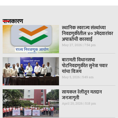
राजकारण
स्थानिक स्वराज्य संस्थांच्या
निवडणुकीतील ४० उमेदवारांवर
अपात्रतेची कारवाई
May 27, 2026
7:54 pm
बारामती विधानसभा
पोटनिवडणुकीत सुनेत्रा पवार
यांचा विजय
May 5, 2026
5:49 am
सायकल रॅलीतून मतदान
जनजागृती
April 20, 2026
5:18 pm