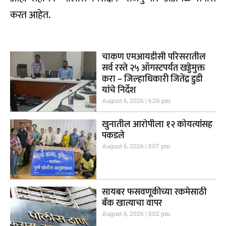
करत आहेत.
चाकण एमआयडीसी परिसरातील
सर्व रस्ते २५ ऑगस्टपर्यंत खड्डेमुक्त
करा – जिल्हाधिकारी जितेंद्र डुडी
यांचे निर्देश
August 6, 2026
6:26 pm
खुनातील आरोपीला १२ कोयत्यांसह
पकडले
August 6, 2026
5:07 pm
सायबर फसवणूकीच्या रकमेसाठी
बँक खात्याचा वापर
August 6, 2026
5:02 pm