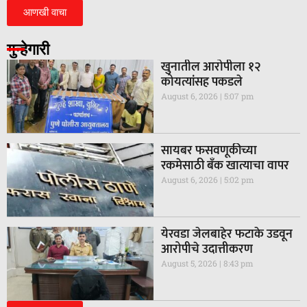
आणखी वाचा
गुन्हेगारी
खुनातील आरोपीला १२
कोयत्यांसह पकडले
August 6, 2026
5:07 pm
सायबर फसवणूकीच्या
रकमेसाठी बँक खात्याचा वापर
August 6, 2026
5:02 pm
येरवडा जेलबाहेर फटाके उडवून
आरोपीचे उदात्तीकरण
August 5, 2026
8:43 pm