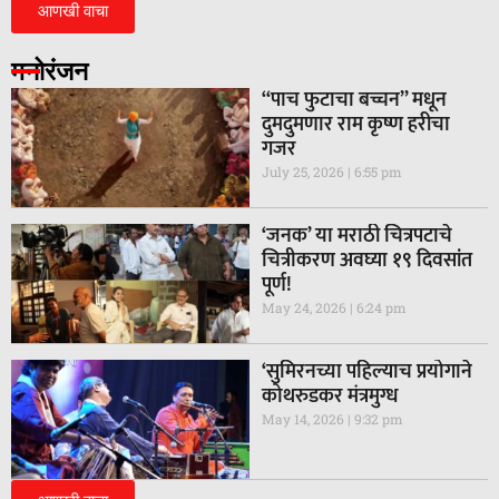
आणखी वाचा
मनोरंजन
“पाच फुटाचा बच्चन” मधून
दुमदुमणार राम कृष्ण हरीचा
गजर
July 25, 2026
6:55 pm
‘जनक’ या मराठी चित्रपटाचे
चित्रीकरण अवघ्या १९ दिवसांत
पूर्ण!
May 24, 2026
6:24 pm
‘सुमिरनच्या पहिल्याच प्रयोगाने
कोथरुडकर मंत्रमुग्ध
May 14, 2026
9:32 pm