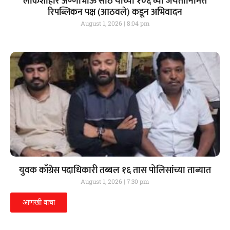
लोकशाहीर अण्णाभाऊ साठे यांच्या १०६ व्या जयंतीनिमित्त
रिपब्लिकन पक्ष (आठवले) कडून अभिवादन
August 1, 2026
8:04 pm
युवक काँग्रेस पदाधिकारी तब्बल १६ तास पोलिसांच्या ताब्यात
August 1, 2026
7:30 pm
आणखी वाचा