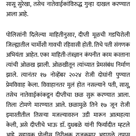
सासू सुरेखा, तसेच नातेवाईकांविरुद्ध गुन्हा दाखल करण्यात
आला आहे.
पोलिसांनी दिलेल्या माहितीनुसार, दीप्ती मूळची गडचिरोली
जिल्ह्यातील चार्मोशी गावची रहिवासी होती. तिचे पती संगणक
अभियंता आहेत. एका माहिती-तंत्रज्ञान कंपनीत काम करताना
त्यांची ओळख झाली. ओळखीतून त्यांच्यात प्रेमसंबंध निर्माण
झाले. त्यानंतर १७ नोव्हेंबर २०२४ रोजी दोघांनी पुण्यात
प्रेमविवाह केला. विवाहानतर मुलं होत नसल्याने पती, सासू,
तसेच नातेवाईकांकडून दीप्तीचा छळ सुरू करण्यात आला.
तिला टोमणे मारण्यात आले. छळामुळे तिने १७ जून रोजी
इमारतीतील तिसऱ्या मजल्यावरुन उडी मारून आत्महत्या
केली, असे दीप्तीचे भाऊ डाॅ. दुधबळे यांनी फिर्यादीत म्हटले
आहे. सहायक पोलीस निरीक्षक राजकुमार अडागळे तपास