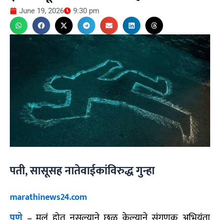
June 19, 2026
9:30 pm
पती, सासूसह नातेवाईकांविरुद्ध गुन्हा
marathinews24.com
पुणे
– मुलं होत नसल्याने छळ केल्याने संगणक अभियंता