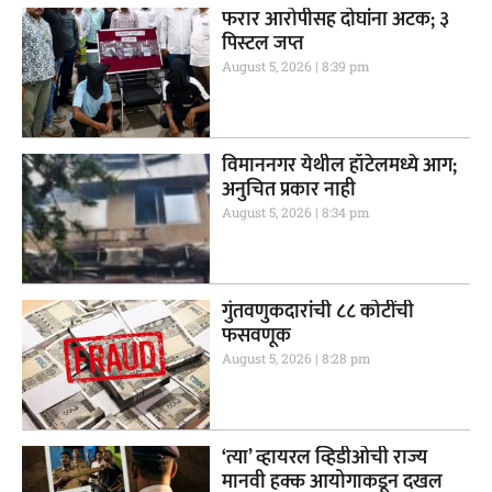
फरार आरोपीसह दोघांना अटक; ३
पिस्टल जप्त
August 5, 2026
8:39 pm
विमाननगर येथील हॉटेलमध्ये आग;
अनुचित प्रकार नाही
August 5, 2026
8:34 pm
गुंतवणुकदारांची ८८ कोटींची
फसवणूक
August 5, 2026
8:28 pm
‘त्या’ व्हायरल व्हिडीओची राज्य
मानवी हक्क आयोगाकडून दखल