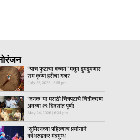
नोरंजन
“पाच फुटाचा बच्चन” मधून दुमदुमणार
राम कृष्ण हरीचा गजर
July 25, 2026
6:55 pm
‘जनक’ या मराठी चित्रपटाचे चित्रीकरण
अवघ्या १९ दिवसांत पूर्ण!
May 24, 2026
6:24 pm
‘सुमिरनच्या पहिल्याच प्रयोगाने
कोथरुडकर मंत्रमुग्ध