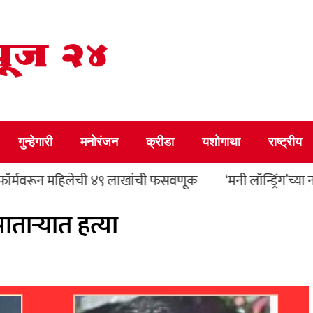
गुन्हेगारी
मनोरंजन
क्रीडा
यशोगाथा
राष्ट्रीय
न महिलेची ४९ लाखांची फसवणूक
‘मनी लॉन्ड्रिंग’च्या नावाखाली 
ताऱ्यात हत्या