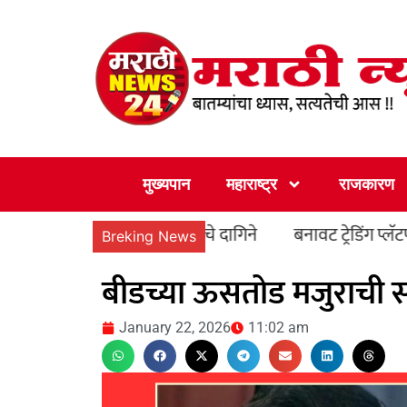
Skip
to
content
मुख्यपान
महाराष्ट्र
राजकारण
नेच लुटले ९० लाखांचे दागिने
बनावट ट्रेडिंग प्लॅटफॉर्मवरू
Breking News
बीडच्या ऊसतोड मजुराची सा
January 22, 2026
11:02 am