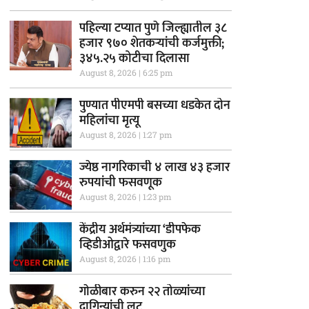
पहिल्या टप्यात पुणे जिल्ह्यातील ३८
हजार ९७० शेतकऱ्यांची कर्जमुक्ती;
३४५.२५ कोटीचा दिलासा
August 8, 2026
6:25 pm
पुण्यात पीएमपी बसच्या धडकेत दोन
महिलांचा मृत्यू
August 8, 2026
1:27 pm
ज्येष्ठ नागरिकाची ४ लाख ४३ हजार
रुपयांची फसवणूक
August 8, 2026
1:23 pm
केंद्रीय अर्थमंत्र्यांच्या ‘डीपफेक
व्हिडीओद्वारे फसवणुक
August 8, 2026
1:16 pm
गाेळीबार करुन २२ तोळ्यांच्या
दागिन्यांची लुट