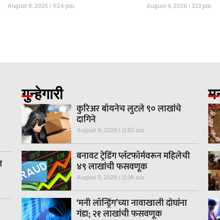
August 8, 2026
9:24 pm
August 4, 2026
3:13 pm
गुन्हेगारी
म
कुरिअर बॉयनेच लुटले ९० लाखांचे
दागिने
August 9, 2026
11:52 am
बनावट ट्रेडिंग प्लॅटफॉर्मवरून महिलेची
त
४९ लाखांची फसवणूक
August 9, 2026
11:36 am
‘मनी लॉन्ड्रिंग’च्या नावाखाली दोघांना
गंडा; २१ लाखांची फसवणूक