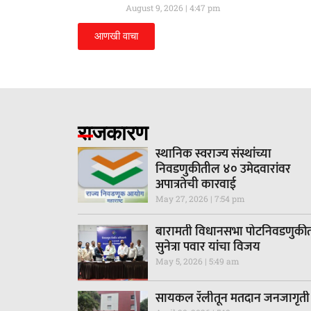
August 9, 2026
4:47 pm
आणखी वाचा
राजकारण
स्थानिक स्वराज्य संस्थांच्या
निवडणुकीतील ४० उमेदवारांवर
अपात्रतेची कारवाई
May 27, 2026
7:54 pm
बारामती विधानसभा पोटनिवडणुकी
सुनेत्रा पवार यांचा विजय
May 5, 2026
5:49 am
सायकल रॅलीतून मतदान जनजागृती