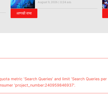
August 9, 2026
11:24 am
आणखी वाचा
uota metric 'Search Queries' and limit 'Search Queries per 
onsumer 'project_number:240959846937'.